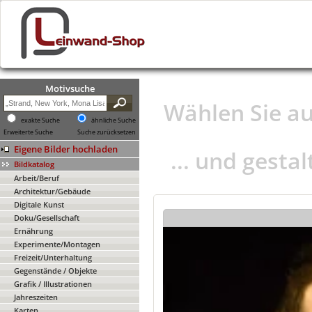
Motivsuche
Wählen Sie a
exakte Suche
ähnliche Suche
Erweiterte Suche
Suche zurücksetzen
Eigene Bilder hochladen
... und gesta
Bildkatalog
Arbeit/Beruf
Architektur/Gebäude
Digitale Kunst
Doku/Gesellschaft
Ernährung
Experimente/Montagen
Freizeit/Unterhaltung
Gegenstände / Objekte
Grafik / Illustrationen
Jahreszeiten
Karten