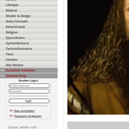
Lifestyle
Malerei
Muster & Design
Natur/Umwelt
Reise/Urlaub
Religion
Sport/Action
Symbolik/Icons
Technik/Industrie
Tiere
Verkehr
Alte Meister
Gutschein bestellen
Zubehörshop
Kunden Login:
Neu anmelden
Passwort vergessen