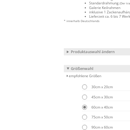
Standardrahmung
(Der tr
Galerie Keilrahmen
inklusive 1 Zackenaufhä
Lieferzeit ca. 6 bis 7 We
* innerhalb Deutschlands
Produktauswahl ändern
Größenwahl
empfohlene Größen
30cm x 20cm
45cm x 30cm
60cm x 40cm
75cm x 50cm
90cm x 60cm