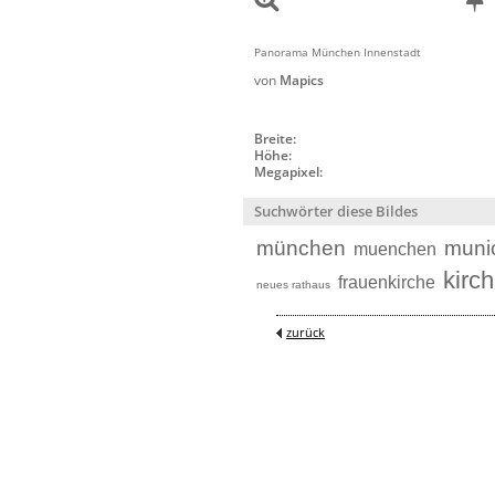
Panorama München Innenstadt
von
Mapics
Breite:
Höhe:
Megapixel:
Suchwörter diese Bildes
münchen
muni
muenchen
kirc
frauenkirche
neues rathaus
zurück