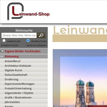
Leinwan
Motivsuche
exakte Suche
ähnliche Suche
Erweiterte Suche
Suche zurücksetzen
Eigene Bilder hochladen
Bildkatalog
Arbeit/Beruf
Architektur/Gebäude
Digitale Kunst
Doku/Gesellschaft
Ernährung
Experimente/Montagen
Freizeit/Unterhaltung
Gegenstände / Objekte
Grafik / Illustrationen
Jahreszeiten
Karten