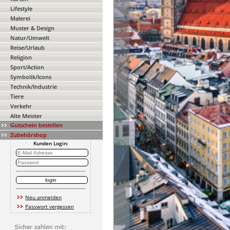
Lifestyle
Malerei
Muster & Design
Natur/Umwelt
Reise/Urlaub
Religion
Sport/Action
Symbolik/Icons
Technik/Industrie
Tiere
Verkehr
Alte Meister
Gutschein bestellen
Zubehörshop
Kunden Login:
Neu anmelden
Passwort vergessen