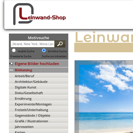
Leinwa
Motivsuche
exakte Suche
ähnliche Suche
Erweiterte Suche
Suche zurücksetzen
Eigene Bilder hochladen
Bildkatalog
Arbeit/Beruf
Architektur/Gebäude
Digitale Kunst
Doku/Gesellschaft
Ernährung
Experimente/Montagen
Freizeit/Unterhaltung
Gegenstände / Objekte
Grafik / Illustrationen
Jahreszeiten
Karten