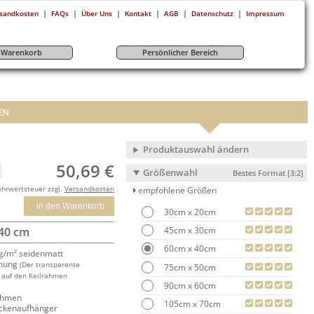
|
|
|
|
|
|
sandkosten
FAQs
Über Uns
Kontakt
AGB
Datenschutz
Impressum
r-Warenkorb
Persönlicher Bereich
EN
Produktauswahl ändern
50,69 €
Größenwahl
Bestes Format [3:2]
ehrwertsteuer zzgl.
Versandkosten
empfohlene Größen
in den Warenkorb
30cm x 20cm
45cm x 30cm
 40 cm
60cm x 40cm
/m² seidenmatt
mung
(Der transparente
75cm x 50cm
 auf den Keilrahmen
90cm x 60cm
rahmen
105cm x 70cm
ackenaufhänger