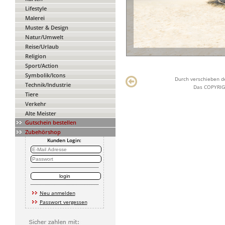
Lifestyle
Malerei
Muster & Design
Natur/Umwelt
Reise/Urlaub
Religion
Sport/Action
Symbolik/Icons
Durch verschieben de
Technik/Industrie
Das COPYRIGH
Tiere
Verkehr
Alte Meister
Gutschein bestellen
Zubehörshop
Kunden Login:
Neu anmelden
Passwort vergessen