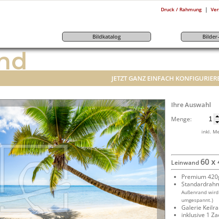
|
Druck / Rahmung
Ver
Bildkatalog
Bilde
nd
JETZT GANZ EINFACH KONFIGURIER
Ihre Auswahl
Menge:
inkl. M
60 x
Leinwand
Premium 420g
Standardrah
Außenrand wird
umgespannt.)
Galerie Keil
inklusive 1 Z