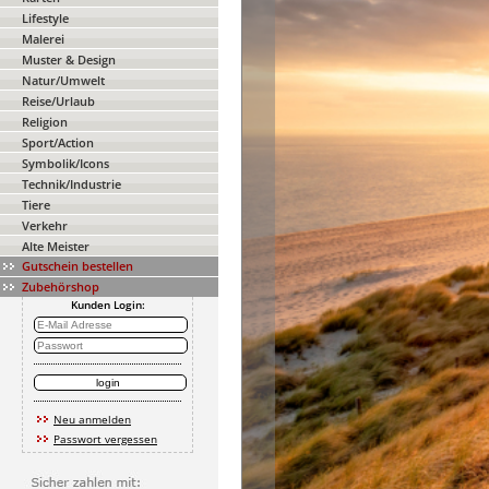
Lifestyle
Malerei
Muster & Design
Natur/Umwelt
Reise/Urlaub
Religion
Sport/Action
Symbolik/Icons
Technik/Industrie
Tiere
Verkehr
Alte Meister
Gutschein bestellen
Zubehörshop
Kunden Login:
Neu anmelden
Passwort vergessen