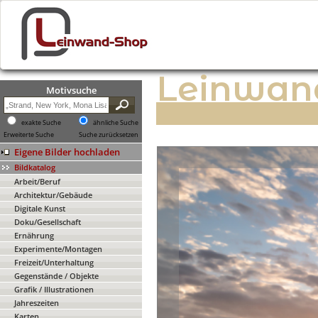
Leinwan
Motivsuche
exakte Suche
ähnliche Suche
Erweiterte Suche
Suche zurücksetzen
Eigene Bilder hochladen
Bildkatalog
Arbeit/Beruf
Architektur/Gebäude
Digitale Kunst
Doku/Gesellschaft
Ernährung
Experimente/Montagen
Freizeit/Unterhaltung
Gegenstände / Objekte
Grafik / Illustrationen
Jahreszeiten
Karten