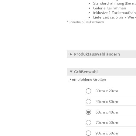
Standardrahmung
(Der tr
Galerie Keilrahmen
inklusive 1 Zackenaufhä
Lieferzeit ca. 6 bis 7 We
* innerhalb Deutschlands
Produktauswahl ändern
Größenwahl
empfohlene Größen
30cm x 20cm
45cm x 30cm
60cm x 40cm
75cm x 50cm
90cm x 60cm