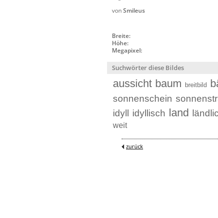
von
Smileus
Breite:
Höhe:
Megapixel:
Suchwörter diese Bildes
aussicht
baum
b
breitbild
sonnenschein
sonnenstr
land
idyll
idyllisch
ländli
weit
zurück