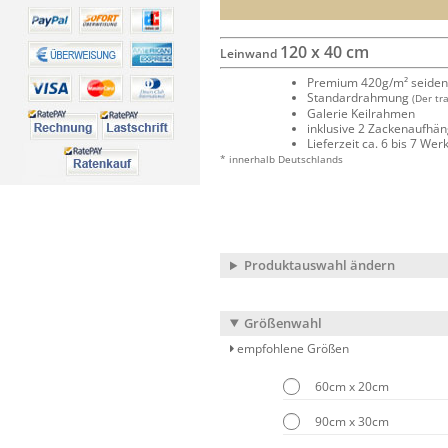
120 x 40 cm
Leinwand
Premium 420g/m² seide
Standardrahmung
(Der tr
Galerie Keilrahmen
inklusive 2 Zackenaufhä
Lieferzeit ca. 6 bis 7 We
* innerhalb Deutschlands
Produktauswahl ändern
Größenwahl
empfohlene Größen
60cm x 20cm
90cm x 30cm