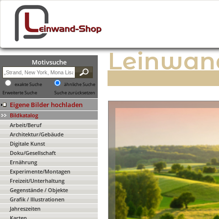
Leinwan
Motivsuche
exakte Suche
ähnliche Suche
Erweiterte Suche
Suche zurücksetzen
Eigene Bilder hochladen
Bildkatalog
Arbeit/Beruf
Architektur/Gebäude
Digitale Kunst
Doku/Gesellschaft
Ernährung
Experimente/Montagen
Freizeit/Unterhaltung
Gegenstände / Objekte
Grafik / Illustrationen
Jahreszeiten
Karten