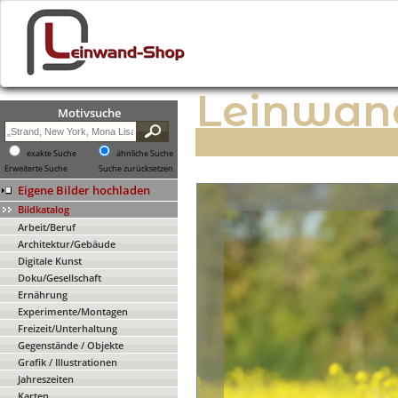
Leinwan
Motivsuche
exakte Suche
ähnliche Suche
Erweiterte Suche
Suche zurücksetzen
Eigene Bilder hochladen
Bildkatalog
Arbeit/Beruf
Architektur/Gebäude
Digitale Kunst
Doku/Gesellschaft
Ernährung
Experimente/Montagen
Freizeit/Unterhaltung
Gegenstände / Objekte
Grafik / Illustrationen
Jahreszeiten
Karten