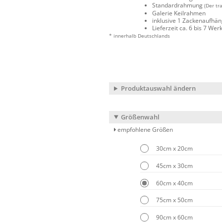
Standardrahmung
(Der tr
Galerie Keilrahmen
inklusive 1 Zackenaufhä
Lieferzeit ca. 6 bis 7 We
* innerhalb Deutschlands
Produktauswahl ändern
Größenwahl
empfohlene Größen
30cm x 20cm
45cm x 30cm
60cm x 40cm
75cm x 50cm
90cm x 60cm