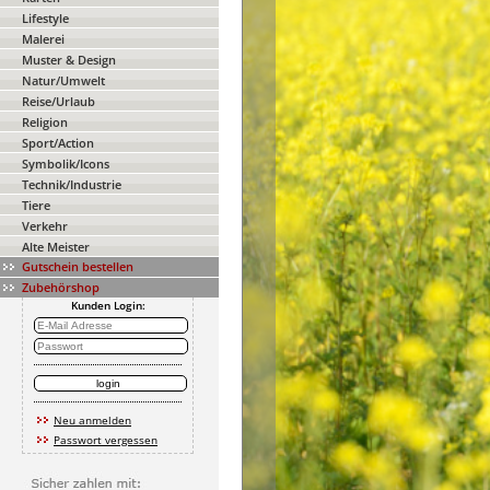
Lifestyle
Malerei
Muster & Design
Natur/Umwelt
Reise/Urlaub
Religion
Sport/Action
Symbolik/Icons
Technik/Industrie
Tiere
Verkehr
Alte Meister
Gutschein bestellen
Zubehörshop
Kunden Login:
Neu anmelden
Passwort vergessen