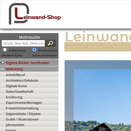
Leinwan
Motivsuche
exakte Suche
ähnliche Suche
Erweiterte Suche
Suche zurücksetzen
Eigene Bilder hochladen
Bildkatalog
Arbeit/Beruf
Architektur/Gebäude
Digitale Kunst
Doku/Gesellschaft
Ernährung
Experimente/Montagen
Freizeit/Unterhaltung
Gegenstände / Objekte
Grafik / Illustrationen
Jahreszeiten
Karten