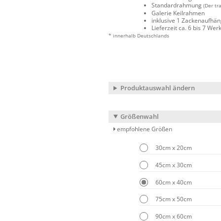
Standardrahmung
(Der tr
Galerie Keilrahmen
inklusive 1 Zackenaufhä
Lieferzeit ca. 6 bis 7 We
* innerhalb Deutschlands
Produktauswahl ändern
Größenwahl
empfohlene Größen
30cm x 20cm
45cm x 30cm
60cm x 40cm
75cm x 50cm
90cm x 60cm