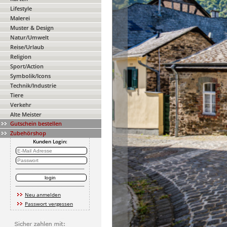
Lifestyle
Malerei
Muster & Design
Natur/Umwelt
Reise/Urlaub
Religion
Sport/Action
Symbolik/Icons
Technik/Industrie
Tiere
Verkehr
Alte Meister
Gutschein bestellen
Zubehörshop
Kunden Login:
Neu anmelden
Passwort vergessen