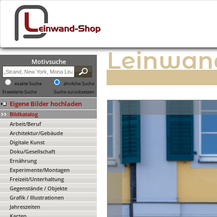
Leinwan
Motivsuche
exakte Suche
ähnliche Suche
Erweiterte Suche
Suche zurücksetzen
Eigene Bilder hochladen
Bildkatalog
Arbeit/Beruf
Architektur/Gebäude
Digitale Kunst
Doku/Gesellschaft
Ernährung
Experimente/Montagen
Freizeit/Unterhaltung
Gegenstände / Objekte
Grafik / Illustrationen
Jahreszeiten
Karten