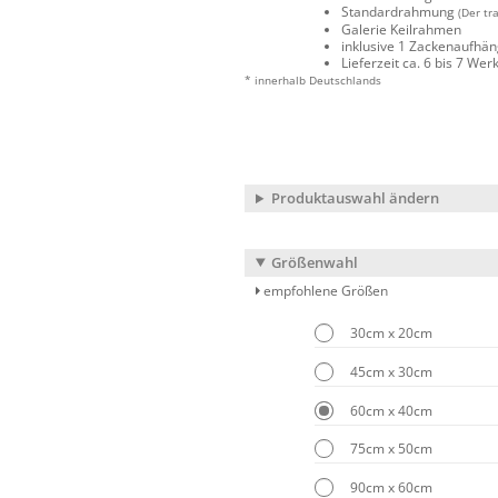
Standardrahmung
(Der tr
Galerie Keilrahmen
inklusive 1 Zackenaufhä
Lieferzeit ca. 6 bis 7 We
* innerhalb Deutschlands
Produktauswahl ändern
Größenwahl
empfohlene Größen
30cm x 20cm
45cm x 30cm
60cm x 40cm
75cm x 50cm
90cm x 60cm