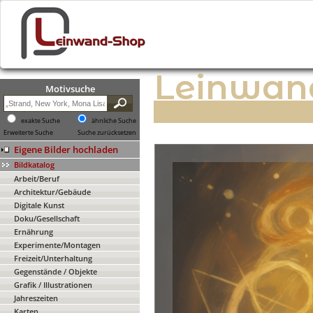
Leinwan
Motivsuche
exakte Suche
ähnliche Suche
Erweiterte Suche
Suche zurücksetzen
Eigene Bilder hochladen
Bildkatalog
Arbeit/Beruf
Architektur/Gebäude
Digitale Kunst
Doku/Gesellschaft
Ernährung
Experimente/Montagen
Freizeit/Unterhaltung
Gegenstände / Objekte
Grafik / Illustrationen
Jahreszeiten
Karten