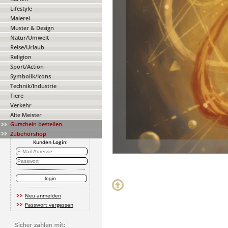
Lifestyle
Malerei
Muster & Design
Natur/Umwelt
Reise/Urlaub
Religion
Sport/Action
Symbolik/Icons
Technik/Industrie
Tiere
Verkehr
Alte Meister
Gutschein bestellen
Zubehörshop
Kunden Login:
Neu anmelden
Passwort vergessen