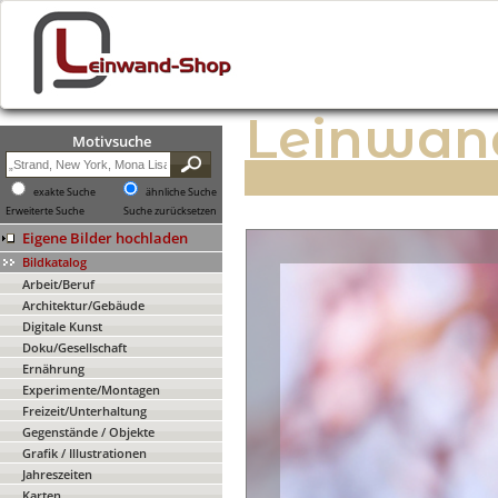
Leinwan
Motivsuche
exakte Suche
ähnliche Suche
Erweiterte Suche
Suche zurücksetzen
Eigene Bilder hochladen
Bildkatalog
Arbeit/Beruf
Architektur/Gebäude
Digitale Kunst
Doku/Gesellschaft
Ernährung
Experimente/Montagen
Freizeit/Unterhaltung
Gegenstände / Objekte
Grafik / Illustrationen
Jahreszeiten
Karten