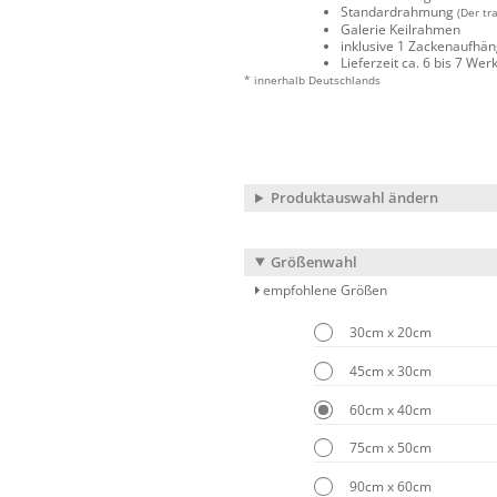
Standardrahmung
(Der tr
Galerie Keilrahmen
inklusive 1 Zackenaufhä
Lieferzeit ca. 6 bis 7 We
* innerhalb Deutschlands
Produktauswahl ändern
Größenwahl
empfohlene Größen
30cm x 20cm
45cm x 30cm
60cm x 40cm
75cm x 50cm
90cm x 60cm