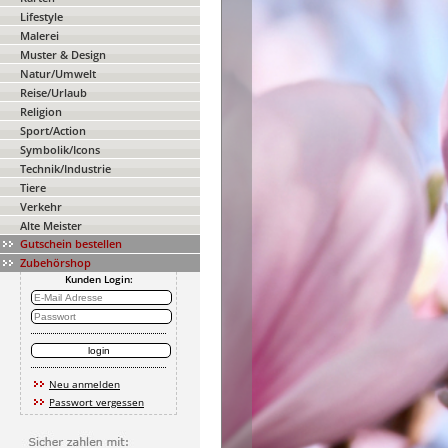
Lifestyle
Malerei
Muster & Design
Natur/Umwelt
Reise/Urlaub
Religion
Sport/Action
Symbolik/Icons
Technik/Industrie
Tiere
Verkehr
Alte Meister
Gutschein bestellen
Zubehörshop
Kunden Login:
Neu anmelden
Passwort vergessen