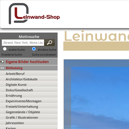
Leinwan
Motivsuche
exakte Suche
ähnliche Suche
Erweiterte Suche
Suche zurücksetzen
Eigene Bilder hochladen
Bildkatalog
Arbeit/Beruf
Architektur/Gebäude
Digitale Kunst
Doku/Gesellschaft
Ernährung
Experimente/Montagen
Freizeit/Unterhaltung
Gegenstände / Objekte
Grafik / Illustrationen
Jahreszeiten
Karten