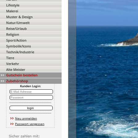
Lifestyle
Malerei
Muster & Design
Natur/Umwelt
Reise/Urlaub
Religion
Sport/Action
Symbolik/Icons
Technik/Industrie
Tiere
Verkehr
Alte Meister
Gutschein bestellen
Zubehörshop
Kunden Login:
Neu anmelden
Passwort vergessen