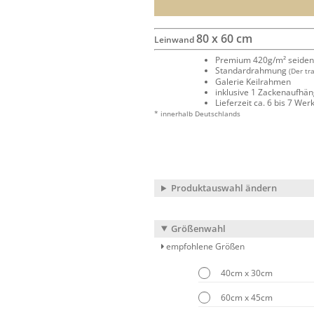
80 x 60 cm
Leinwand
Premium 420g/m² seide
Standardrahmung
(Der tr
Galerie Keilrahmen
inklusive 1 Zackenaufhä
Lieferzeit ca. 6 bis 7 We
* innerhalb Deutschlands
Produktauswahl ändern
Größenwahl
empfohlene Größen
40cm x 30cm
60cm x 45cm