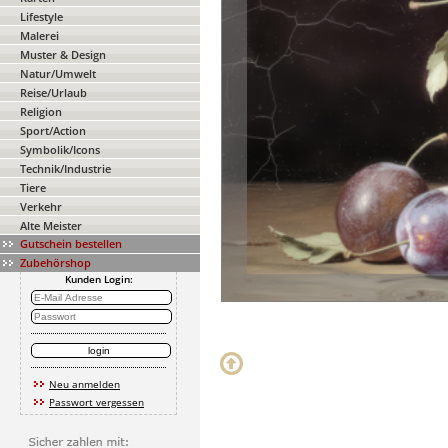
Lifestyle
Malerei
Muster & Design
Natur/Umwelt
Reise/Urlaub
Religion
Sport/Action
Symbolik/Icons
Technik/Industrie
Tiere
Verkehr
Alte Meister
Gutschein bestellen
Zubehörshop
Kunden Login:
Neu anmelden
Passwort vergessen