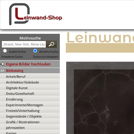
Leinwan
Motivsuche
exakte Suche
ähnliche Suche
Erweiterte Suche
Suche zurücksetzen
Eigene Bilder hochladen
Bildkatalog
Arbeit/Beruf
Architektur/Gebäude
Digitale Kunst
Doku/Gesellschaft
Ernährung
Experimente/Montagen
Freizeit/Unterhaltung
Gegenstände / Objekte
Grafik / Illustrationen
Jahreszeiten
Karten