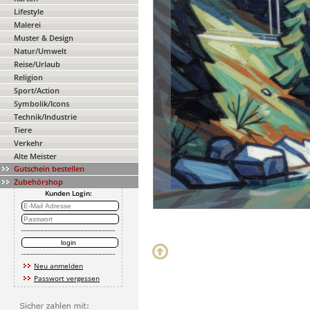
Lifestyle
Malerei
Muster & Design
Natur/Umwelt
Reise/Urlaub
Religion
Sport/Action
Symbolik/Icons
Technik/Industrie
Tiere
Verkehr
Alte Meister
Gutschein bestellen
Zubehörshop
Kunden Login:
Neu anmelden
Passwort vergessen