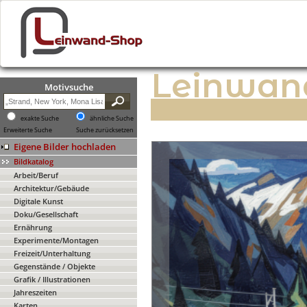
Leinwan
Motivsuche
exakte Suche
ähnliche Suche
Erweiterte Suche
Suche zurücksetzen
Eigene Bilder hochladen
Bildkatalog
Arbeit/Beruf
Architektur/Gebäude
Digitale Kunst
Doku/Gesellschaft
Ernährung
Experimente/Montagen
Freizeit/Unterhaltung
Gegenstände / Objekte
Grafik / Illustrationen
Jahreszeiten
Karten