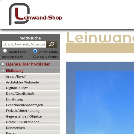
Leinwan
Motivsuche
exakte Suche
ähnliche Suche
Erweiterte Suche
Suche zurücksetzen
Eigene Bilder hochladen
Bildkatalog
Arbeit/Beruf
Architektur/Gebäude
Digitale Kunst
Doku/Gesellschaft
Ernährung
Experimente/Montagen
Freizeit/Unterhaltung
Gegenstände / Objekte
Grafik / Illustrationen
Jahreszeiten
Karten