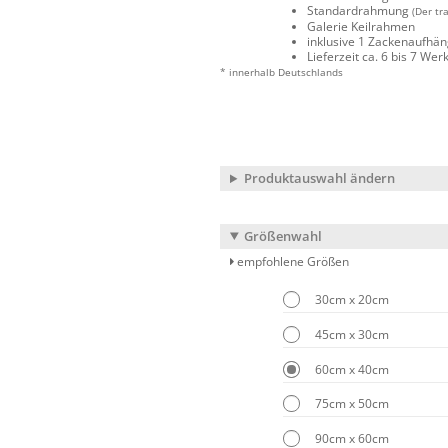
Standardrahmung
(Der tr
Galerie Keilrahmen
inklusive 1 Zackenaufhä
Lieferzeit ca. 6 bis 7 We
* innerhalb Deutschlands
Produktauswahl ändern
Größenwahl
empfohlene Größen
30cm x 20cm
45cm x 30cm
60cm x 40cm
75cm x 50cm
90cm x 60cm