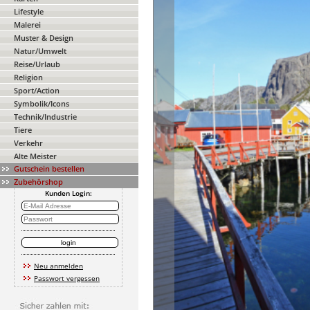
Lifestyle
Malerei
Muster & Design
Natur/Umwelt
Reise/Urlaub
Religion
Sport/Action
Symbolik/Icons
Technik/Industrie
Tiere
Verkehr
Alte Meister
Gutschein bestellen
Zubehörshop
Kunden Login:
Neu anmelden
Passwort vergessen