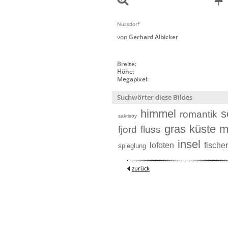
Nussdorf
von
Gerhard Albicker
Breite:
Höhe:
Megapixel:
Suchwörter diese Bildes
himmel
s
romantik
sakrisöy
gras
küste
m
fjord
fluss
insel
lofoten
fische
spieglung
zurück