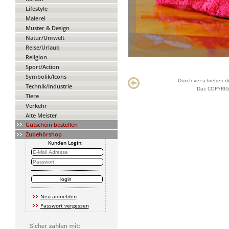
Lifestyle
Malerei
Muster & Design
Natur/Umwelt
Reise/Urlaub
Religion
Sport/Action
Symbolik/Icons
Durch verschieben de
Technik/Industrie
Das COPYRIGH
Tiere
Verkehr
Alte Meister
Gutschein bestellen
Zubehörshop
Kunden Login:
Neu anmelden
Passwort vergessen