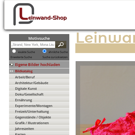
Leinwa
Motivsuche
exakte Suche
ähnliche Suche
Erweiterte Suche
Suche zurücksetzen
Eigene Bilder hochladen
Bildkatalog
Arbeit/Beruf
Architektur/Gebäude
Digitale Kunst
Doku/Gesellschaft
Ernährung
Experimente/Montagen
Freizeit/Unterhaltung
Gegenstände / Objekte
Grafik / Illustrationen
Jahreszeiten
Karten