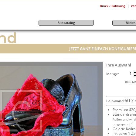
|
Druck / Rahmung
Ver
Bildkatalog
Bilde
nd
JETZT GANZ EINFACH KONFIGURIER
Ihre Auswahl
Menge:
inkl. M
60 x
Leinwand
Premium 420g
Standardrah
Außenrand wird
umgespannt.)
Galerie Keil
inklusive 1 Z