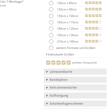
 6 bis 7 Werktage*
120cm x 80cm
lands
135cm x 90cm
150cm x 100cm
165cm x 110cm
180cm x 120cm
195cm x 130cm
210cm x 140cm
weitere Formate und Größen
Individuelle Größen
perfekte Fotoqualität
Leinwandsorte
Randoption
Keilrahmenstärke
Aufhängung
Schattenfugenrahmen