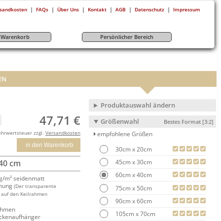
|
|
|
|
|
|
sandkosten
FAQs
Über Uns
Kontakt
AGB
Datenschutz
Impressum
r-Warenkorb
Persönlicher Bereich
EN
Produktauswahl ändern
47,71 €
Größenwahl
Bestes Format [3:2]
ehrwertsteuer zzgl.
Versandkosten
empfohlene Größen
in den Warenkorb
30cm x 20cm
45cm x 30cm
 40 cm
60cm x 40cm
/m² seidenmatt
mung
(Der transparente
75cm x 50cm
 auf den Keilrahmen
90cm x 60cm
rahmen
105cm x 70cm
ackenaufhänger