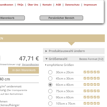
|
|
|
|
|
|
sandkosten
FAQs
Über Uns
Kontakt
AGB
Datenschutz
Impressum
r-Warenkorb
Persönlicher Bereich
EN
Produktauswahl ändern
47,71 €
Größenwahl
Bestes Format [3:2]
ehrwertsteuer zzgl.
Versandkosten
empfohlene Größen
in den Warenkorb
30cm x 20cm
45cm x 30cm
 40 cm
60cm x 40cm
/m² seidenmatt
mung
(Der transparente
75cm x 50cm
 auf den Keilrahmen
90cm x 60cm
rahmen
105cm x 70cm
ackenaufhänger