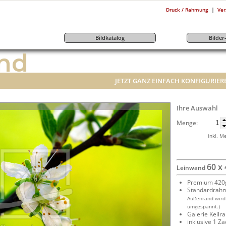
|
Druck / Rahmung
Ver
Bildkatalog
Bilde
nd
JETZT GANZ EINFACH KONFIGURIER
Ihre Auswahl
Menge:
inkl. M
60 x
Leinwand
Premium 420g
Standardrah
Außenrand wird
umgespannt.)
Galerie Keil
inklusive 1 Z