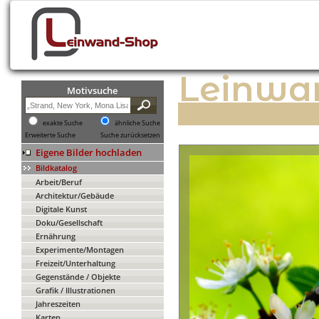
Leinwa
Motivsuche
exakte Suche
ähnliche Suche
Erweiterte Suche
Suche zurücksetzen
Eigene Bilder hochladen
Bildkatalog
Arbeit/Beruf
Architektur/Gebäude
Digitale Kunst
Doku/Gesellschaft
Ernährung
Experimente/Montagen
Freizeit/Unterhaltung
Gegenstände / Objekte
Grafik / Illustrationen
Jahreszeiten
Karten