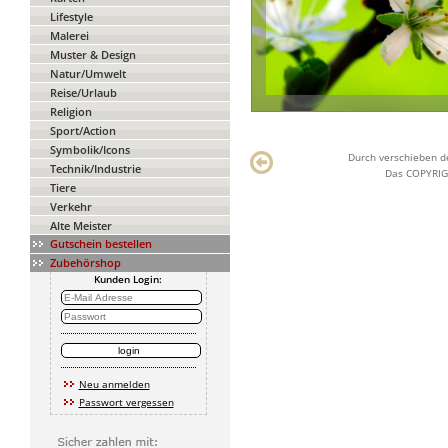
Lifestyle
Malerei
Muster & Design
Natur/Umwelt
Reise/Urlaub
Religion
Sport/Action
Symbolik/Icons
Durch verschieben de
Technik/Industrie
Das COPYRIGH
Tiere
Verkehr
Alte Meister
Gutschein bestellen
Zubehörshop
Kunden Login:
Neu anmelden
Passwort vergessen