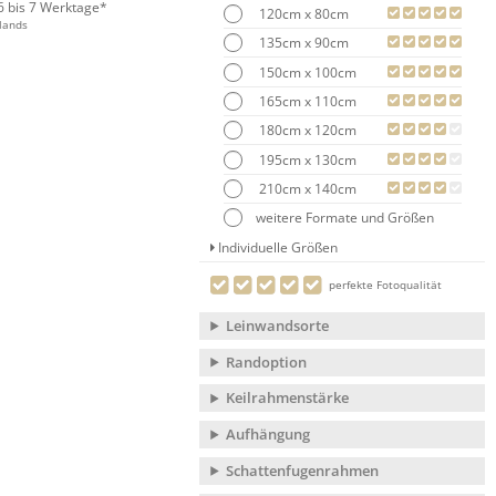
 6 bis 7 Werktage*
120cm x 80cm
lands
135cm x 90cm
150cm x 100cm
165cm x 110cm
180cm x 120cm
195cm x 130cm
210cm x 140cm
weitere Formate und Größen
Individuelle Größen
perfekte Fotoqualität
Leinwandsorte
Randoption
Keilrahmenstärke
Aufhängung
Schattenfugenrahmen