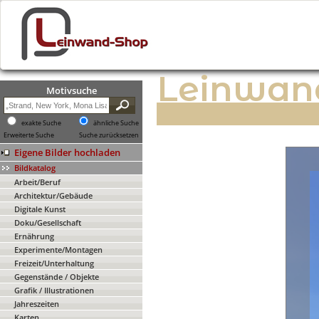
Leinwan
Motivsuche
exakte Suche
ähnliche Suche
Erweiterte Suche
Suche zurücksetzen
Eigene Bilder hochladen
Bildkatalog
Arbeit/Beruf
Architektur/Gebäude
Digitale Kunst
Doku/Gesellschaft
Ernährung
Experimente/Montagen
Freizeit/Unterhaltung
Gegenstände / Objekte
Grafik / Illustrationen
Jahreszeiten
Karten