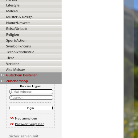
Lifestyle
Malerei
Muster & Design
Natur/Umwelt
Reise/Urlaub
Religion
Sport/Action
Symbolik/Icons
Technik/Industrie
Tiere
Verkehr
Alte Meister
Gutschein bestellen
Zubehörshop
Kunden Login:
Neu anmelden
Passwort vergessen