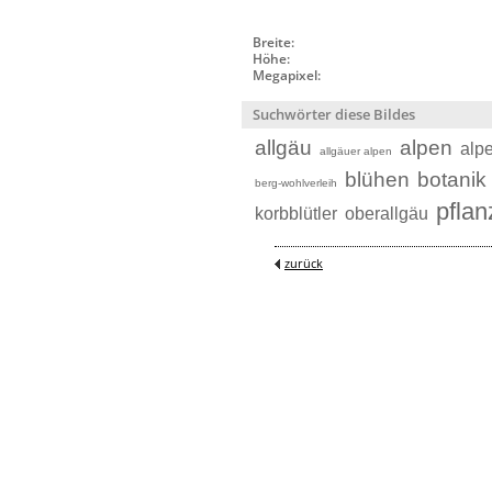
Breite:
Höhe:
Megapixel:
Suchwörter diese Bildes
allgäu
alpen
alp
allgäuer alpen
blühen
botanik
berg-wohlverleih
pflan
korbblütler
oberallgäu
zurück