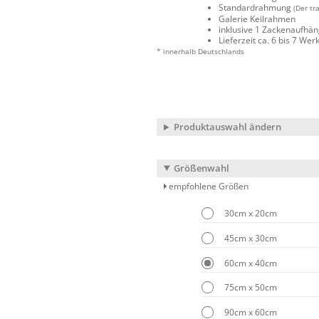
Standardrahmung
(Der tr
Galerie Keilrahmen
inklusive 1 Zackenaufhä
Lieferzeit ca. 6 bis 7 We
* innerhalb Deutschlands
Produktauswahl ändern
Größenwahl
empfohlene Größen
30cm x 20cm
45cm x 30cm
60cm x 40cm
75cm x 50cm
90cm x 60cm