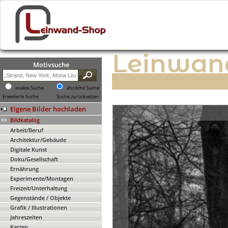
Leinwan
Motivsuche
exakte Suche
ähnliche Suche
Erweiterte Suche
Suche zurücksetzen
Eigene Bilder hochladen
Bildkatalog
Arbeit/Beruf
Architektur/Gebäude
Digitale Kunst
Doku/Gesellschaft
Ernährung
Experimente/Montagen
Freizeit/Unterhaltung
Gegenstände / Objekte
Grafik / Illustrationen
Jahreszeiten
Karten