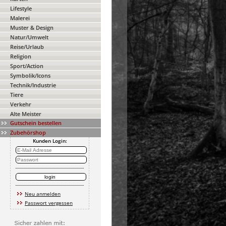
Lifestyle
Malerei
Muster & Design
Natur/Umwelt
Reise/Urlaub
Religion
Sport/Action
Symbolik/Icons
Technik/Industrie
Tiere
Verkehr
Alte Meister
Gutschein bestellen
Zubehörshop
Kunden Login:
Neu anmelden
Passwort vergessen