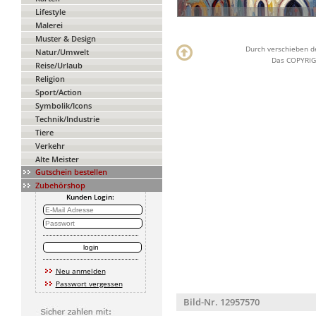
Lifestyle
Malerei
Muster & Design
Durch verschieben de
Natur/Umwelt
Das COPYRIGH
Reise/Urlaub
Religion
Sport/Action
Symbolik/Icons
Technik/Industrie
Tiere
Verkehr
Alte Meister
Gutschein bestellen
Zubehörshop
Kunden Login:
Neu anmelden
Passwort vergessen
Bild-Nr. 12957570