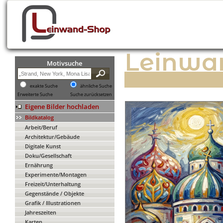
Leinwa
Motivsuche
exakte Suche
ähnliche Suche
Erweiterte Suche
Suche zurücksetzen
Eigene Bilder hochladen
Bildkatalog
Arbeit/Beruf
Architektur/Gebäude
Digitale Kunst
Doku/Gesellschaft
Ernährung
Experimente/Montagen
Freizeit/Unterhaltung
Gegenstände / Objekte
Grafik / Illustrationen
Jahreszeiten
Karten