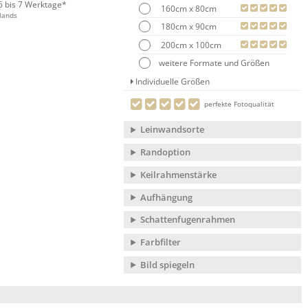
 6 bis 7 Werktage*
160cm x 80cm
lands
180cm x 90cm
200cm x 100cm
weitere Formate und Größen
Individuelle Größen
perfekte Fotoqualität
Leinwandsorte
Randoption
Keilrahmenstärke
Aufhängung
Schattenfugenrahmen
Farbfilter
Bild spiegeln