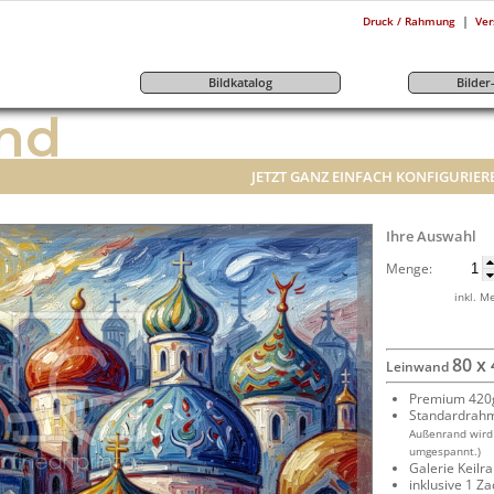
|
Druck / Rahmung
Ver
Bildkatalog
Bilde
nd
JETZT GANZ EINFACH KONFIGURIER
Ihre Auswahl
Menge:
inkl. M
80 x
Leinwand
Premium 420g
Standardrah
Außenrand wird
umgespannt.)
Galerie Keil
inklusive 1 Z