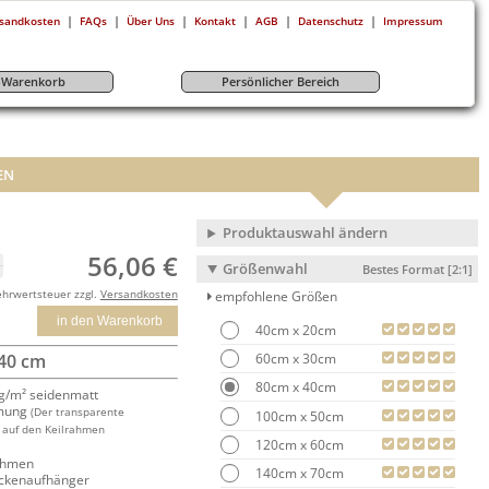
|
|
|
|
|
|
sandkosten
FAQs
Über Uns
Kontakt
AGB
Datenschutz
Impressum
r-Warenkorb
Persönlicher Bereich
EN
Produktauswahl ändern
56,06 €
Größenwahl
Bestes Format [2:1]
ehrwertsteuer zzgl.
Versandkosten
empfohlene Größen
in den Warenkorb
40cm x 20cm
60cm x 30cm
 40 cm
80cm x 40cm
/m² seidenmatt
mung
(Der transparente
100cm x 50cm
 auf den Keilrahmen
120cm x 60cm
rahmen
140cm x 70cm
ackenaufhänger