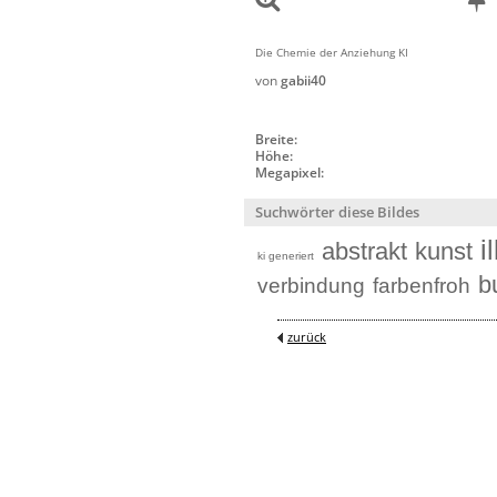
Die Chemie der Anziehung KI
von
gabii40
Breite:
Höhe:
Megapixel:
Suchwörter diese Bildes
i
abstrakt
kunst
ki generiert
b
verbindung
farbenfroh
zurück