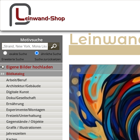
Leinwan
Motivsuche
exakte Suche
ähnliche Suche
Erweiterte Suche
Suche zurücksetzen
Eigene Bilder hochladen
Bildkatalog
Arbeit/Beruf
Architektur/Gebäude
Digitale Kunst
Doku/Gesellschaft
Ernährung
Experimente/Montagen
Freizeit/Unterhaltung
Gegenstände / Objekte
Grafik / Illustrationen
Jahreszeiten
Karten