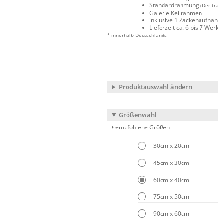
Standardrahmung
(Der tr
Galerie Keilrahmen
inklusive 1 Zackenaufhä
Lieferzeit ca. 6 bis 7 We
* innerhalb Deutschlands
Produktauswahl ändern
Größenwahl
empfohlene Größen
30cm x 20cm
45cm x 30cm
60cm x 40cm
75cm x 50cm
90cm x 60cm