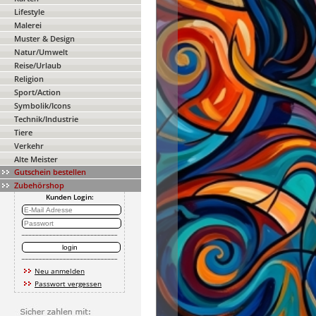
Lifestyle
Malerei
Muster & Design
Natur/Umwelt
Reise/Urlaub
Religion
Sport/Action
Symbolik/Icons
Technik/Industrie
Tiere
Verkehr
Alte Meister
Gutschein bestellen
Zubehörshop
Kunden Login:
Neu anmelden
Passwort vergessen