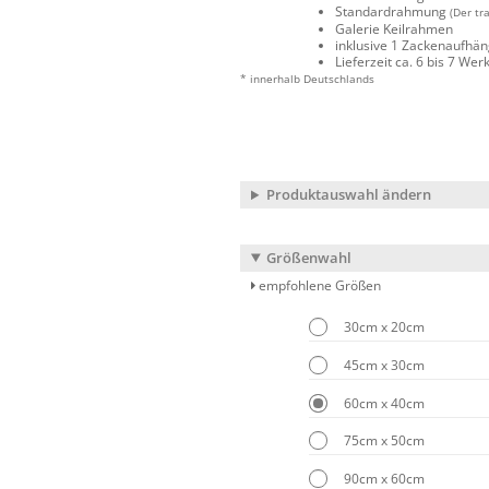
Standardrahmung
(Der tr
Galerie Keilrahmen
inklusive 1 Zackenaufhä
Lieferzeit ca. 6 bis 7 We
* innerhalb Deutschlands
Produktauswahl ändern
Größenwahl
empfohlene Größen
30cm x 20cm
45cm x 30cm
60cm x 40cm
75cm x 50cm
90cm x 60cm