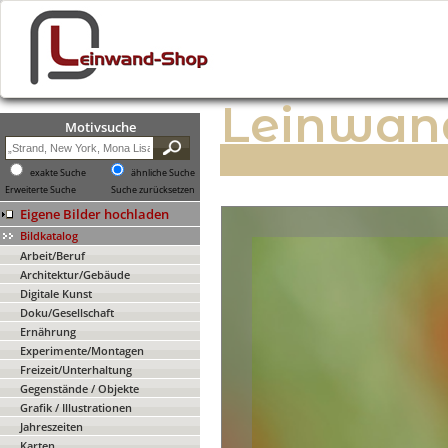
Leinwan
Motivsuche
exakte Suche
ähnliche Suche
Erweiterte Suche
Suche zurücksetzen
Eigene Bilder hochladen
Bildkatalog
Arbeit/Beruf
Architektur/Gebäude
Digitale Kunst
Doku/Gesellschaft
Ernährung
Experimente/Montagen
Freizeit/Unterhaltung
Gegenstände / Objekte
Grafik / Illustrationen
Jahreszeiten
Karten