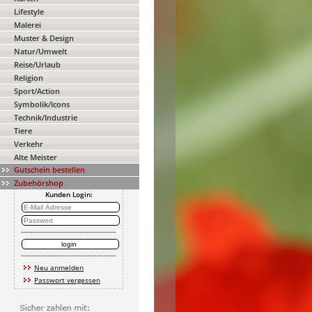
Lifestyle
Malerei
Muster & Design
Natur/Umwelt
Reise/Urlaub
Religion
Sport/Action
Symbolik/Icons
Technik/Industrie
Tiere
Verkehr
Alte Meister
Gutschein bestellen
Zubehörshop
Kunden Login:
Neu anmelden
Passwort vergessen