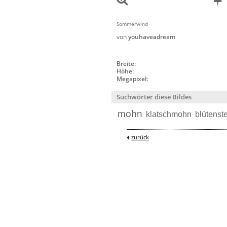
Sommerwind
von
youhaveadream
Breite:
Höhe:
Megapixel:
Suchwörter diese Bildes
mohn
klatschmohn
blütenst
zurück