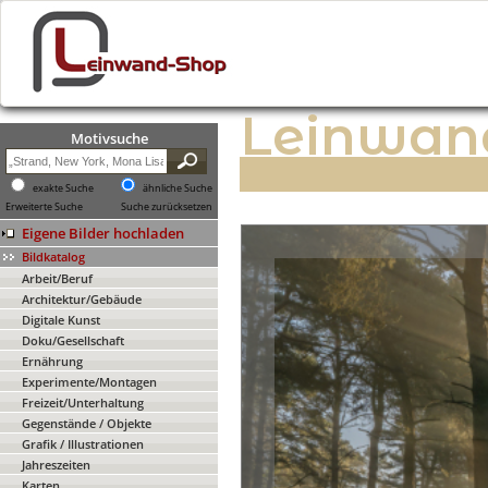
Leinwan
Motivsuche
exakte Suche
ähnliche Suche
Erweiterte Suche
Suche zurücksetzen
Eigene Bilder hochladen
Bildkatalog
Arbeit/Beruf
Architektur/Gebäude
Digitale Kunst
Doku/Gesellschaft
Ernährung
Experimente/Montagen
Freizeit/Unterhaltung
Gegenstände / Objekte
Grafik / Illustrationen
Jahreszeiten
Karten