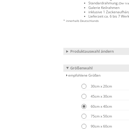
Standardrahmung
(Der tr
Galerie Keilrahmen
inklusive 1 Zackenaufhä
Lieferzeit ca. 6 bis 7 We
* innerhalb Deutschlands
Produktauswahl ändern
Größenwahl
empfohlene Größen
30cm x 20cm
45cm x 30cm
60cm x 40cm
75cm x 50cm
90cm x 60cm