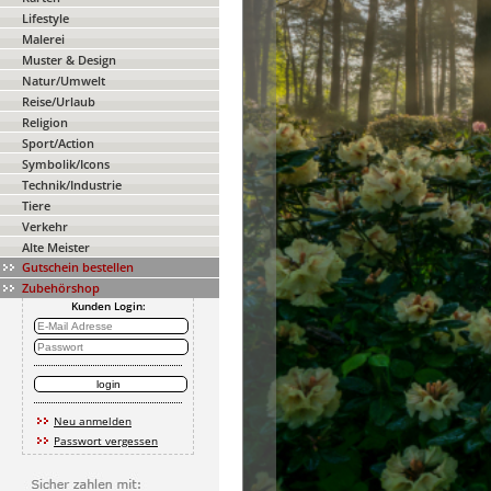
Lifestyle
Malerei
Muster & Design
Natur/Umwelt
Reise/Urlaub
Religion
Sport/Action
Symbolik/Icons
Technik/Industrie
Tiere
Verkehr
Alte Meister
Gutschein bestellen
Zubehörshop
Kunden Login:
Neu anmelden
Passwort vergessen