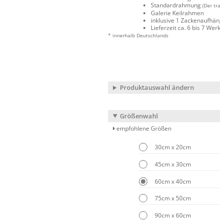
Standardrahmung
(Der tr
Galerie Keilrahmen
inklusive 1 Zackenaufhä
Lieferzeit ca. 6 bis 7 We
* innerhalb Deutschlands
Produktauswahl ändern
Größenwahl
empfohlene Größen
30cm x 20cm
45cm x 30cm
60cm x 40cm
75cm x 50cm
90cm x 60cm