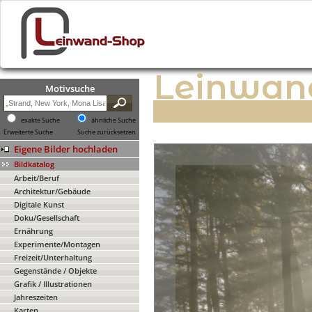
Leinwan
Motivsuche
exakte Suche
ähnliche Suche
Erweiterte Suche
Suche zurücksetzen
Eigene Bilder hochladen
Bildkatalog
Arbeit/Beruf
Architektur/Gebäude
Digitale Kunst
Doku/Gesellschaft
Ernährung
Experimente/Montagen
Freizeit/Unterhaltung
Gegenstände / Objekte
Grafik / Illustrationen
Jahreszeiten
Karten