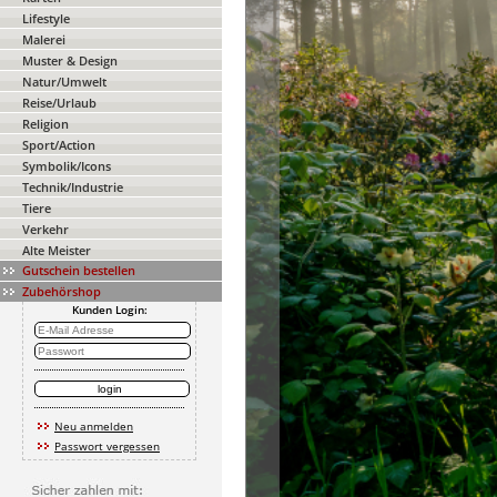
Lifestyle
Malerei
Muster & Design
Natur/Umwelt
Reise/Urlaub
Religion
Sport/Action
Symbolik/Icons
Technik/Industrie
Tiere
Verkehr
Alte Meister
Gutschein bestellen
Zubehörshop
Kunden Login:
Neu anmelden
Passwort vergessen