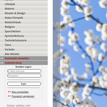
Lifestyle
Malerei
Muster & Design
Natur/Umwelt
Reise/Urlaub
Religion
Sport/Action
Symbolik/Icons
Technik/Industrie
Tiere
Verkehr
Alte Meister
Gutschein bestellen
Zubehörshop
Kunden Login:
Neu anmelden
Passwort vergessen