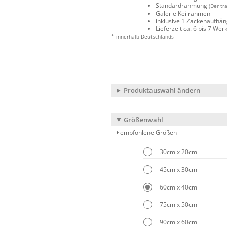
Standardrahmung
(Der tr
Galerie Keilrahmen
inklusive 1 Zackenaufhä
Lieferzeit ca. 6 bis 7 We
* innerhalb Deutschlands
Produktauswahl ändern
Größenwahl
empfohlene Größen
30cm x 20cm
45cm x 30cm
60cm x 40cm
75cm x 50cm
90cm x 60cm