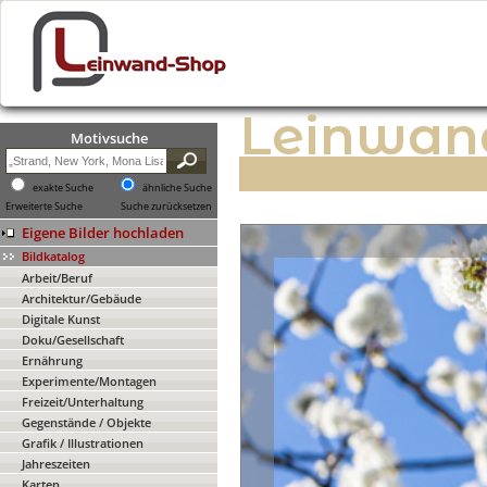
Leinwan
Motivsuche
exakte Suche
ähnliche Suche
Erweiterte Suche
Suche zurücksetzen
Eigene Bilder hochladen
Bildkatalog
Arbeit/Beruf
Architektur/Gebäude
Digitale Kunst
Doku/Gesellschaft
Ernährung
Experimente/Montagen
Freizeit/Unterhaltung
Gegenstände / Objekte
Grafik / Illustrationen
Jahreszeiten
Karten