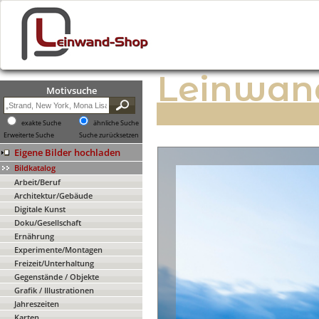
Leinwan
Motivsuche
exakte Suche
ähnliche Suche
Erweiterte Suche
Suche zurücksetzen
Eigene Bilder hochladen
Bildkatalog
Arbeit/Beruf
Architektur/Gebäude
Digitale Kunst
Doku/Gesellschaft
Ernährung
Experimente/Montagen
Freizeit/Unterhaltung
Gegenstände / Objekte
Grafik / Illustrationen
Jahreszeiten
Karten