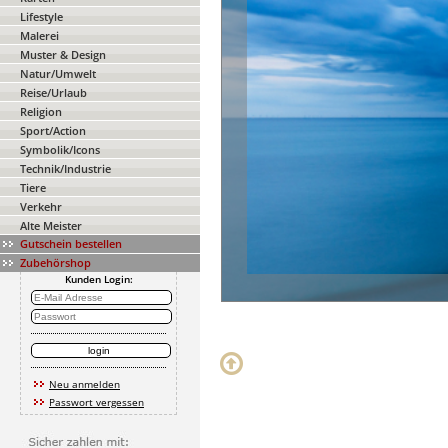
Lifestyle
Malerei
Muster & Design
Natur/Umwelt
Reise/Urlaub
Religion
Sport/Action
Symbolik/Icons
Technik/Industrie
Tiere
Verkehr
Alte Meister
Gutschein bestellen
Zubehörshop
Kunden Login:
Neu anmelden
Passwort vergessen