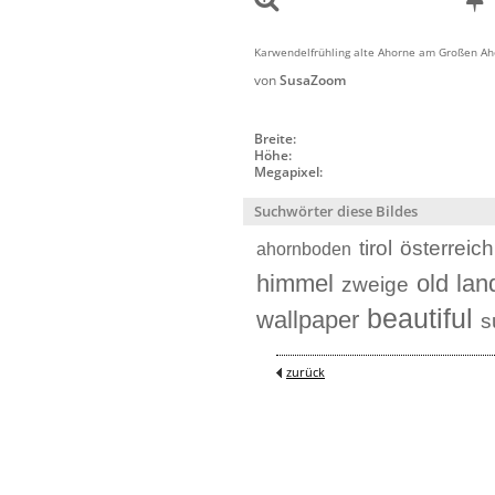
Karwendelfrühling alte Ahorne am Großen A
von
SusaZoom
Breite:
Höhe:
Megapixel:
Suchwörter diese Bildes
tirol
österreich
ahornboden
himmel
old
lan
zweige
beautiful
wallpaper
s
zurück