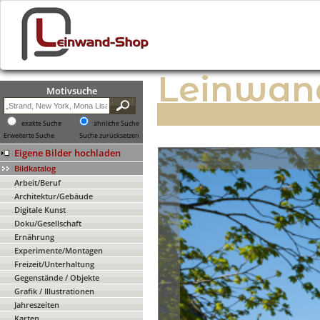
Leinwan
Motivsuche
exakte Suche
ähnliche Suche
Erweiterte Suche
Suche zurücksetzen
Eigene Bilder hochladen
Bildkatalog
Arbeit/Beruf
Architektur/Gebäude
Digitale Kunst
Doku/Gesellschaft
Ernährung
Experimente/Montagen
Freizeit/Unterhaltung
Gegenstände / Objekte
Grafik / Illustrationen
Jahreszeiten
Karten