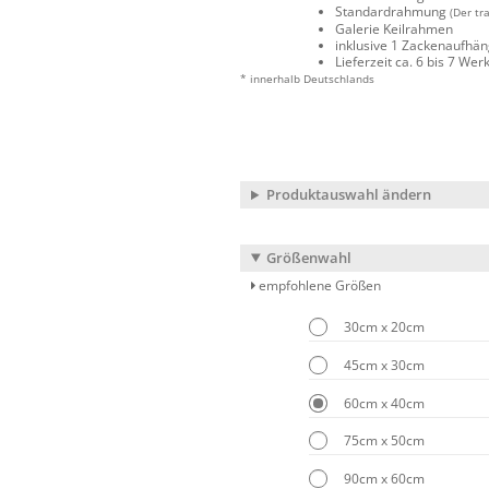
Standardrahmung
(Der tr
Galerie Keilrahmen
inklusive 1 Zackenaufhä
Lieferzeit ca. 6 bis 7 We
* innerhalb Deutschlands
Produktauswahl ändern
Größenwahl
empfohlene Größen
30cm x 20cm
45cm x 30cm
60cm x 40cm
75cm x 50cm
90cm x 60cm