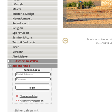
Lifestyle
Malerei
Muster & Design
Natur/Umwelt
Reise/Urlaub
Religion
Sport/Action
Symbolik/Icons
Durch verschieben de
Technik/Industrie
Das COPYRIGH
Tiere
Verkehr
Alte Meister
Gutschein bestellen
Zubehörshop
Kunden Login:
Neu anmelden
Passwort vergessen