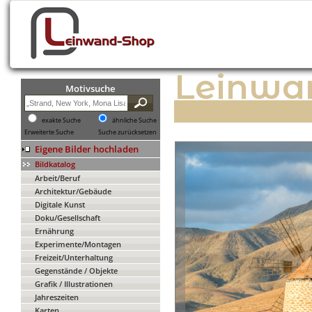
Leinwa
Motivsuche
exakte Suche
ähnliche Suche
Erweiterte Suche
Suche zurücksetzen
Eigene Bilder hochladen
Bildkatalog
Arbeit/Beruf
Architektur/Gebäude
Digitale Kunst
Doku/Gesellschaft
Ernährung
Experimente/Montagen
Freizeit/Unterhaltung
Gegenstände / Objekte
Grafik / Illustrationen
Jahreszeiten
Karten