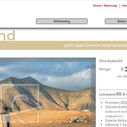
|
Druck / Rahmung
Ver
Bildkatalog
Bilde
nd
JETZT GANZ EINFACH KONFIGURIER
Ihre Auswahl
Menge:
inkl. M
60 x
Leinwand
Premium 420g
Standardrah
Außenrand wird
umgespannt.)
Galerie Keil
inklusive 1 Z