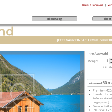
|
Druck / Rahmung
Ver
Bildkatalog
Bilde
nd
JETZT GANZ EINFACH KONFIGURIER
Ihre Auswahl
Menge:
inkl. M
60 x
Leinwand
Premium 420g
Standardrah
Außenrand wird
umgespannt.)
Galerie Keil
inklusive 1 Z