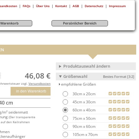
|
|
|
|
|
|
sandkosten
FAQs
Über Uns
Kontakt
AGB
Datenschutz
Impressum
r-Warenkorb
Persönlicher Bereich
EN
Produktauswahl ändern
46,08 €
Größenwahl
Bestes Format [3:2]
ehrwertsteuer zzgl.
Versandkosten
empfohlene Größen
in den Warenkorb
30cm x 20cm
45cm x 30cm
 40 cm
60cm x 40cm
/m² seidenmatt
mung
(Der transparente
75cm x 50cm
 auf den Keilrahmen
90cm x 60cm
rahmen
105cm x 70cm
ackenaufhänger