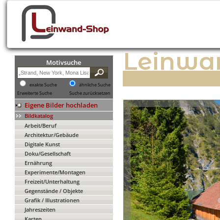
Leinwa
Motivsuche
exakte Suche
ähnliche Suche
Erweiterte Suche
Suche zurücksetzen
Eigene Bilder hochladen
Bildkatalog
Arbeit/Beruf
Architektur/Gebäude
Digitale Kunst
Doku/Gesellschaft
Ernährung
Experimente/Montagen
Freizeit/Unterhaltung
Gegenstände / Objekte
Grafik / Illustrationen
Jahreszeiten
Karten