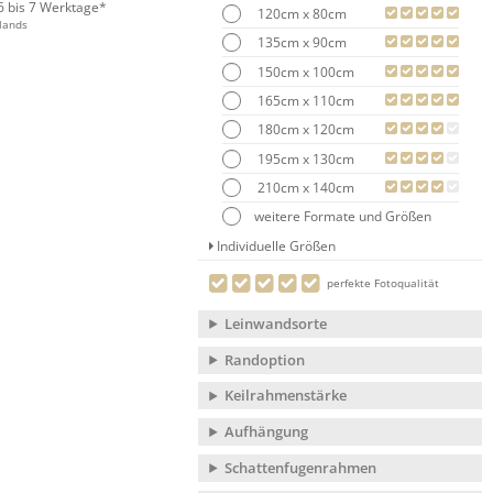
 6 bis 7 Werktage*
120cm x 80cm
lands
135cm x 90cm
150cm x 100cm
165cm x 110cm
180cm x 120cm
195cm x 130cm
210cm x 140cm
weitere Formate und Größen
Individuelle Größen
perfekte Fotoqualität
Leinwandsorte
Randoption
Keilrahmenstärke
Aufhängung
Schattenfugenrahmen