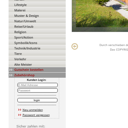
Lifestyle
Malerei
Muster & Design
Natur/Umwelt
Reise/Urlaub
Religion
Sport/Action
Symbolik/Icons
Durch verschieben de
Technik/Industrie
Das COPYRIGH
Tiere
Verkehr
Alte Meister
Gutschein bestellen
Zubehörshop
Kunden Login:
Neu anmelden
Passwort vergessen