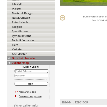
Lifestyle
Malerei
Muster & Design
Durch verschieben de
Natur/Umwelt
Das COPYRIGH
Reise/Urlaub
Religion
Sport/Action
Symbolik/Icons
Technik/Industrie
Tiere
Verkehr
Alte Meister
Gutschein bestellen
Zubehörshop
Kunden Login:
Neu anmelden
Passwort vergessen
Bild-Nr. 12961009