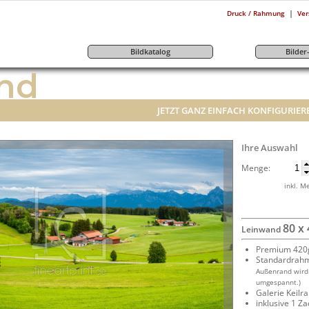
|
Druck / Rahmung
Ver
Bildkatalog
Bilde
nd
JETZT GANZ EINFACH KONFIGURIER
Ihre Auswahl
Menge:
inkl. M
80 x
Leinwand
Premium 420g
Standardrah
Außenrand wird
umgespannt.)
Galerie Keil
inklusive 1 Z