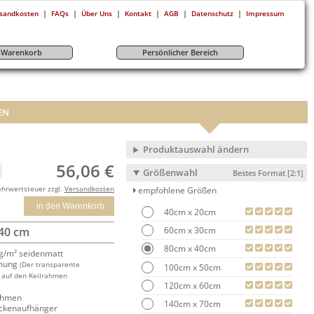
|
|
|
|
|
|
sandkosten
FAQs
Über Uns
Kontakt
AGB
Datenschutz
Impressum
r-Warenkorb
Persönlicher Bereich
EN
Produktauswahl ändern
56,06 €
Größenwahl
Bestes Format [2:1]
ehrwertsteuer zzgl.
Versandkosten
empfohlene Größen
in den Warenkorb
40cm x 20cm
60cm x 30cm
 40 cm
80cm x 40cm
/m² seidenmatt
mung
(Der transparente
100cm x 50cm
 auf den Keilrahmen
120cm x 60cm
rahmen
140cm x 70cm
ackenaufhänger