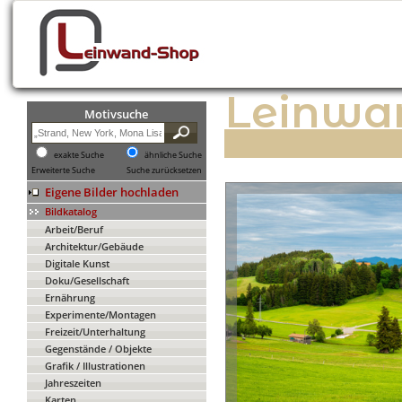
Leinwa
Motivsuche
exakte Suche
ähnliche Suche
Erweiterte Suche
Suche zurücksetzen
Eigene Bilder hochladen
Bildkatalog
Arbeit/Beruf
Architektur/Gebäude
Digitale Kunst
Doku/Gesellschaft
Ernährung
Experimente/Montagen
Freizeit/Unterhaltung
Gegenstände / Objekte
Grafik / Illustrationen
Jahreszeiten
Karten