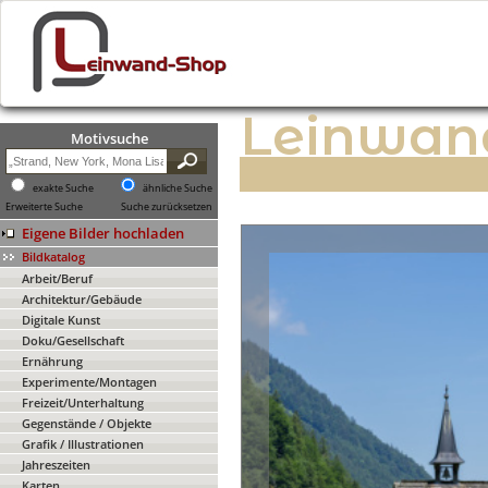
Leinwan
Motivsuche
exakte Suche
ähnliche Suche
Erweiterte Suche
Suche zurücksetzen
Eigene Bilder hochladen
Bildkatalog
Arbeit/Beruf
Architektur/Gebäude
Digitale Kunst
Doku/Gesellschaft
Ernährung
Experimente/Montagen
Freizeit/Unterhaltung
Gegenstände / Objekte
Grafik / Illustrationen
Jahreszeiten
Karten