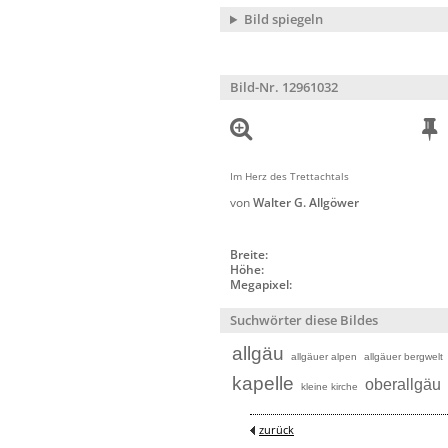
Bild spiegeln
Bild-Nr. 12961032
Im Herz des Trettachtals
von
Walter G. Allgöwer
Breite:
Höhe:
Megapixel:
Suchwörter diese Bildes
allgäu
allgäuer alpen
allgäuer bergwelt
kapelle
oberallgäu
kleine kirche
zurück