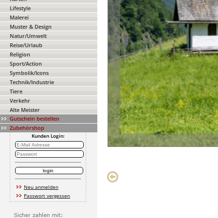
Lifestyle
Malerei
Muster & Design
Natur/Umwelt
Reise/Urlaub
Religion
Sport/Action
Symbolik/Icons
Technik/Industrie
Tiere
Verkehr
Alte Meister
Gutschein bestellen
Zubehörshop
Kunden Login:
Neu anmelden
Passwort vergessen