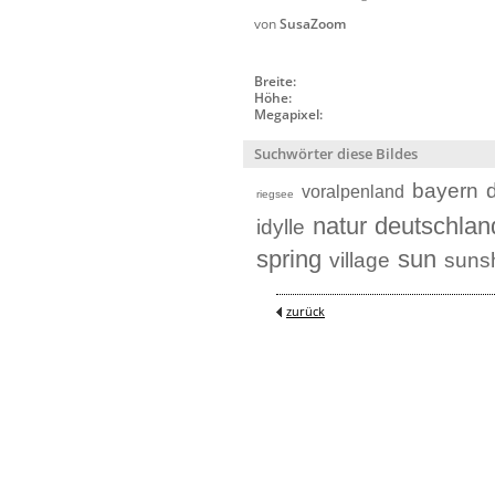
von
SusaZoom
Breite:
Höhe:
Megapixel:
Suchwörter diese Bildes
bayern
voralpenland
riegsee
natur
deutschlan
idylle
spring
sun
village
suns
zurück