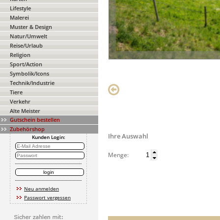
Lifestyle
Malerei
Muster & Design
Natur/Umwelt
Reise/Urlaub
Religion
Sport/Action
Symbolik/Icons
Technik/Industrie
Tiere
Verkehr
Alte Meister
Gutschein bestellen
Zubehörshop
Ihre Auswahl
Kunden Login:
Menge:
Neu anmelden
Passwort vergessen