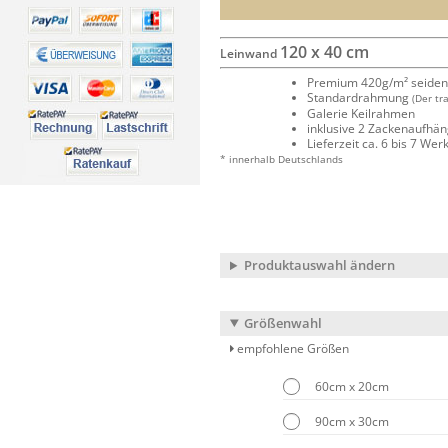
120 x 40 cm
Leinwand
Premium 420g/m² seide
Standardrahmung
(Der tr
Galerie Keilrahmen
inklusive 2 Zackenaufhä
Lieferzeit ca. 6 bis 7 We
* innerhalb Deutschlands
Produktauswahl ändern
Größenwahl
empfohlene Größen
60cm x 20cm
90cm x 30cm