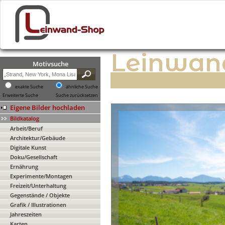
Leinwan
Motivsuche
exakte Suche
ähnliche Suche
Erweiterte Suche
Suche zurücksetzen
Eigene Bilder hochladen
Bildkatalog
Arbeit/Beruf
Architektur/Gebäude
Digitale Kunst
Doku/Gesellschaft
Ernährung
Experimente/Montagen
Freizeit/Unterhaltung
Gegenstände / Objekte
Grafik / Illustrationen
Jahreszeiten
Karten