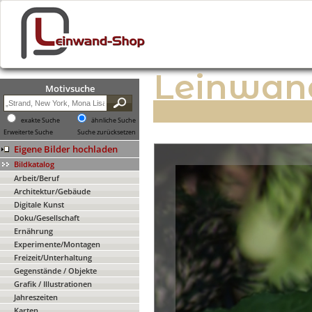
Leinwan
Motivsuche
exakte Suche
ähnliche Suche
Erweiterte Suche
Suche zurücksetzen
Eigene Bilder hochladen
Bildkatalog
Arbeit/Beruf
Architektur/Gebäude
Digitale Kunst
Doku/Gesellschaft
Ernährung
Experimente/Montagen
Freizeit/Unterhaltung
Gegenstände / Objekte
Grafik / Illustrationen
Jahreszeiten
Karten