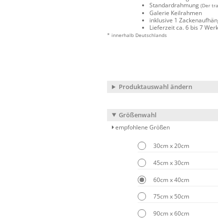
Standardrahmung
(Der tr
Galerie Keilrahmen
inklusive 1 Zackenaufhä
Lieferzeit ca. 6 bis 7 We
* innerhalb Deutschlands
Produktauswahl ändern
Größenwahl
empfohlene Größen
30cm x 20cm
45cm x 30cm
60cm x 40cm
75cm x 50cm
90cm x 60cm