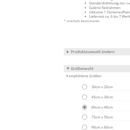
Standardrahmung
(Der tr
Galerie Keilrahmen
inklusive 1 Zackenaufhä
Lieferzeit ca. 6 bis 7 We
* innerhalb Deutschlands
Produktauswahl ändern
Größenwahl
empfohlene Größen
30cm x 20cm
45cm x 30cm
60cm x 40cm
75cm x 50cm
90cm x 60cm