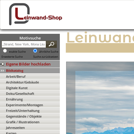
Leinwan
Motivsuche
exakte Suche
ähnliche Suche
Erweiterte Suche
Suche zurücksetzen
Eigene Bilder hochladen
Bildkatalog
Arbeit/Beruf
Architektur/Gebäude
Digitale Kunst
Doku/Gesellschaft
Ernährung
Experimente/Montagen
Freizeit/Unterhaltung
Gegenstände / Objekte
Grafik / Illustrationen
Jahreszeiten
Karten