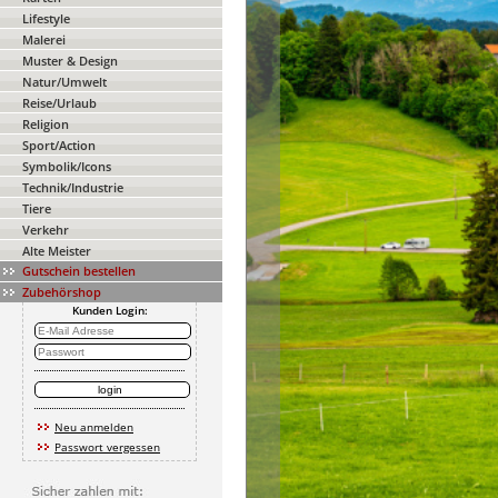
Lifestyle
Malerei
Muster & Design
Natur/Umwelt
Reise/Urlaub
Religion
Sport/Action
Symbolik/Icons
Technik/Industrie
Tiere
Verkehr
Alte Meister
Gutschein bestellen
Zubehörshop
Kunden Login:
Neu anmelden
Passwort vergessen