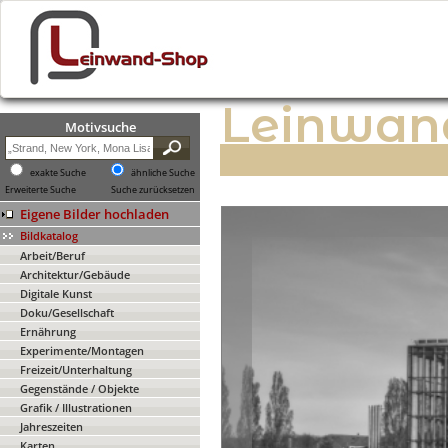
Leinwan
Motivsuche
exakte Suche
ähnliche Suche
Erweiterte Suche
Suche zurücksetzen
Eigene Bilder hochladen
Bildkatalog
Arbeit/Beruf
Architektur/Gebäude
Digitale Kunst
Doku/Gesellschaft
Ernährung
Experimente/Montagen
Freizeit/Unterhaltung
Gegenstände / Objekte
Grafik / Illustrationen
Jahreszeiten
Karten