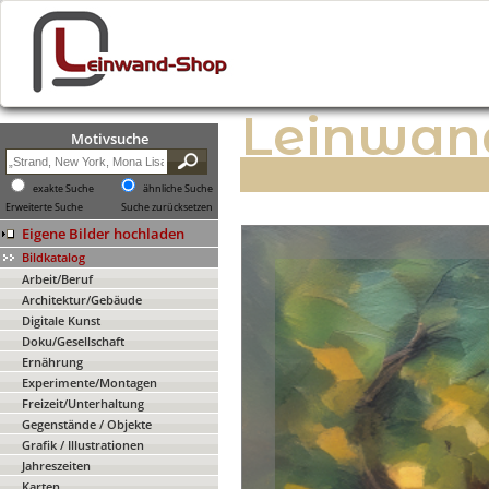
Leinwan
Motivsuche
exakte Suche
ähnliche Suche
Erweiterte Suche
Suche zurücksetzen
Eigene Bilder hochladen
Bildkatalog
Arbeit/Beruf
Architektur/Gebäude
Digitale Kunst
Doku/Gesellschaft
Ernährung
Experimente/Montagen
Freizeit/Unterhaltung
Gegenstände / Objekte
Grafik / Illustrationen
Jahreszeiten
Karten