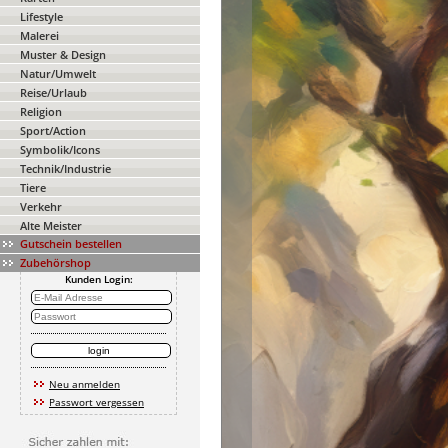
Lifestyle
Malerei
Muster & Design
Natur/Umwelt
Reise/Urlaub
Religion
Sport/Action
Symbolik/Icons
Technik/Industrie
Tiere
Verkehr
Alte Meister
Gutschein bestellen
Zubehörshop
Kunden Login:
Neu anmelden
Passwort vergessen