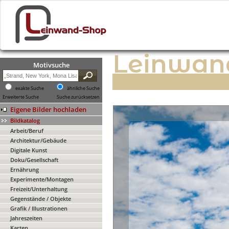
Leinwan
Motivsuche
exakte Suche
ähnliche Suche
Erweiterte Suche
Suche zurücksetzen
Eigene Bilder hochladen
Bildkatalog
Arbeit/Beruf
Architektur/Gebäude
Digitale Kunst
Doku/Gesellschaft
Ernährung
Experimente/Montagen
Freizeit/Unterhaltung
Gegenstände / Objekte
Grafik / Illustrationen
Jahreszeiten
Karten