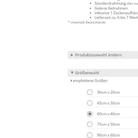
Standardrahmung
(Der tr
Galerie Keilrahmen
inklusive 1 Zackenaufhä
Lieferzeit ca. 6 bis 7 We
* innerhalb Deutschlands
Produktauswahl ändern
Größenwahl
empfohlene Größen
30cm x 20cm
45cm x 30cm
60cm x 40cm
75cm x 50cm
90cm x 60cm