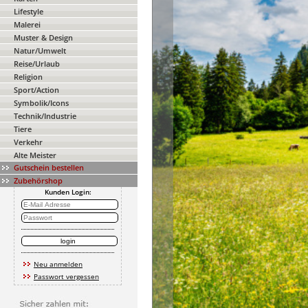
Lifestyle
Malerei
Muster & Design
Natur/Umwelt
Reise/Urlaub
Religion
Sport/Action
Symbolik/Icons
Technik/Industrie
Tiere
Verkehr
Alte Meister
Gutschein bestellen
Zubehörshop
Kunden Login:
Neu anmelden
Passwort vergessen