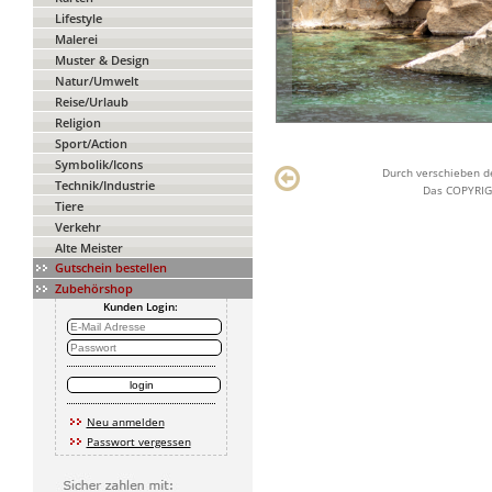
Lifestyle
Malerei
Muster & Design
Natur/Umwelt
Reise/Urlaub
Religion
Sport/Action
Symbolik/Icons
Durch verschieben de
Technik/Industrie
Das COPYRIGH
Tiere
Verkehr
Alte Meister
Gutschein bestellen
Zubehörshop
Kunden Login:
Neu anmelden
Passwort vergessen