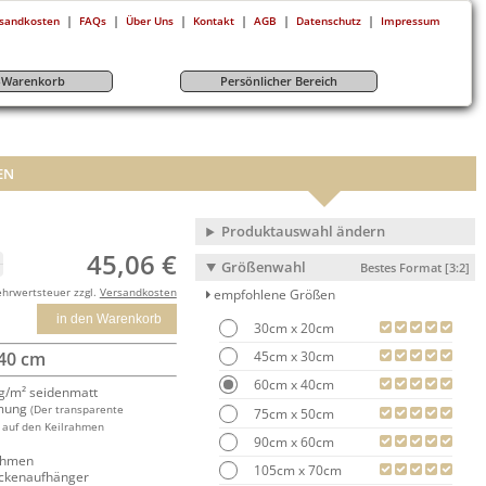
|
|
|
|
|
|
sandkosten
FAQs
Über Uns
Kontakt
AGB
Datenschutz
Impressum
r-Warenkorb
Persönlicher Bereich
EN
Produktauswahl ändern
45,06 €
Größenwahl
Bestes Format [3:2]
ehrwertsteuer zzgl.
Versandkosten
empfohlene Größen
in den Warenkorb
30cm x 20cm
45cm x 30cm
 40 cm
60cm x 40cm
/m² seidenmatt
mung
(Der transparente
75cm x 50cm
 auf den Keilrahmen
90cm x 60cm
rahmen
105cm x 70cm
ackenaufhänger