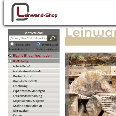
Leinwa
Motivsuche
exakte Suche
ähnliche Suche
Erweiterte Suche
Suche zurücksetzen
Eigene Bilder hochladen
Bildkatalog
Arbeit/Beruf
Architektur/Gebäude
Digitale Kunst
Doku/Gesellschaft
Ernährung
Experimente/Montagen
Freizeit/Unterhaltung
Gegenstände / Objekte
Grafik / Illustrationen
Jahreszeiten
Karten