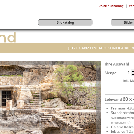
|
Druck / Rahmung
Ver
Bildkatalog
Bilde
nd
JETZT GANZ EINFACH KONFIGURIER
Ihre Auswahl
Menge:
inkl. M
60 x
Leinwand
Premium 420g
Standardrah
Außenrand wird
umgespannt.)
Galerie Keil
inklusive 1 Z