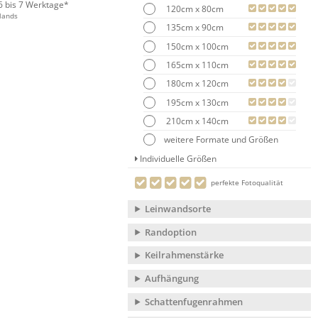
 6 bis 7 Werktage*
120cm x 80cm
lands
135cm x 90cm
150cm x 100cm
165cm x 110cm
180cm x 120cm
195cm x 130cm
210cm x 140cm
weitere Formate und Größen
Individuelle Größen
perfekte Fotoqualität
Leinwandsorte
Randoption
Keilrahmenstärke
Aufhängung
Schattenfugenrahmen