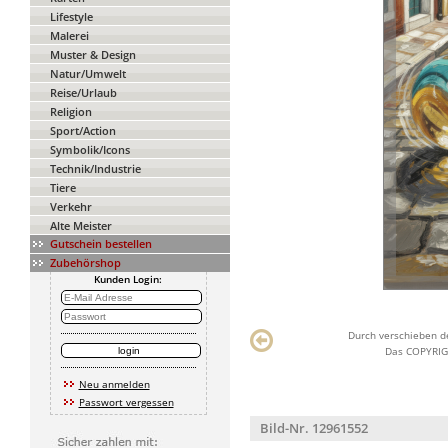
Lifestyle
Malerei
Muster & Design
Natur/Umwelt
Reise/Urlaub
Religion
Sport/Action
Symbolik/Icons
Technik/Industrie
Tiere
Verkehr
Alte Meister
Gutschein bestellen
Zubehörshop
Kunden Login:
Durch verschieben de
Das COPYRIGH
Neu anmelden
Passwort vergessen
Bild-Nr. 12961552