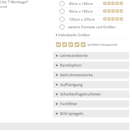
 6 bis 7 Werktage*
80cm x 160cm
lands
90cm x 180cm
100cm x 200cm
weitere Formate und Größen
Individuelle Größen
perfekte Fotoqualität
Leinwandsorte
Randoption
Keilrahmenstärke
Aufhängung
Schattenfugenrahmen
Farbfilter
Bild spiegeln