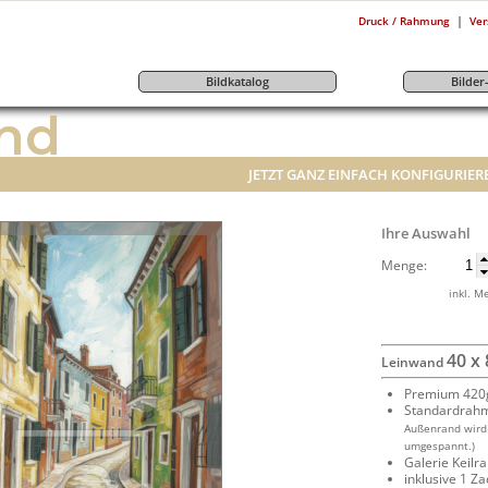
|
Druck / Rahmung
Ver
Bildkatalog
Bilde
nd
JETZT GANZ EINFACH KONFIGURIER
Ihre Auswahl
Menge:
inkl. M
40 x
Leinwand
Premium 420g
Standardrah
Außenrand wird
umgespannt.)
Galerie Keil
inklusive 1 Z