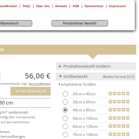
|
|
|
|
|
|
sandkosten
FAQs
Über Uns
Kontakt
AGB
Datenschutz
Impressum
r-Warenkorb
Persönlicher Bereich
EN
Produktauswahl ändern
56,06 €
Größenwahl
Bestes Format [2:1]
ehrwertsteuer zzgl.
Versandkosten
empfohlene Größen
in den Warenkorb
20cm x 40cm
30cm x 60cm
 80 cm
40cm x 80cm
/m² seidenmatt
mung
(Der transparente
50cm x 100cm
 auf den Keilrahmen
60cm x 120cm
rahmen
70cm x 140cm
ackenaufhänger