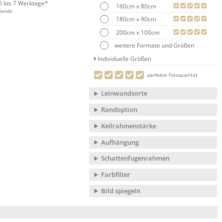
 6 bis 7 Werktage*
160cm x 80cm
lands
180cm x 90cm
200cm x 100cm
weitere Formate und Größen
Individuelle Größen
perfekte Fotoqualität
Leinwandsorte
Randoption
Keilrahmenstärke
Aufhängung
Schattenfugenrahmen
Farbfilter
Bild spiegeln