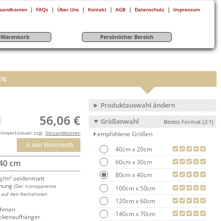
|
|
|
|
|
|
sandkosten
FAQs
Über Uns
Kontakt
AGB
Datenschutz
Impressum
r-Warenkorb
Persönlicher Bereich
EN
Produktauswahl ändern
56,06 €
Größenwahl
Bestes Format [2:1]
ehrwertsteuer zzgl.
Versandkosten
empfohlene Größen
in den Warenkorb
40cm x 20cm
60cm x 30cm
 40 cm
80cm x 40cm
/m² seidenmatt
mung
(Der transparente
100cm x 50cm
 auf den Keilrahmen
120cm x 60cm
rahmen
140cm x 70cm
ackenaufhänger