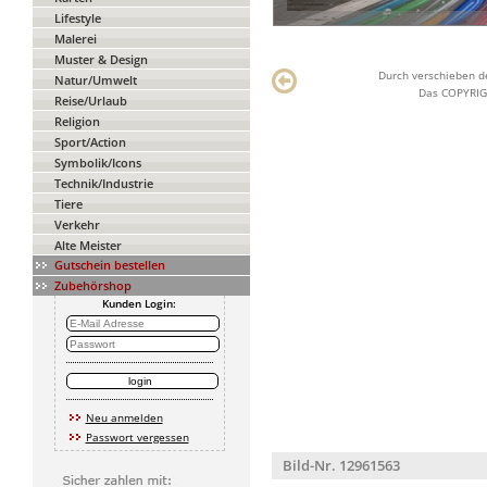
Lifestyle
Malerei
Muster & Design
Durch verschieben de
Natur/Umwelt
Das COPYRIGH
Reise/Urlaub
Religion
Sport/Action
Symbolik/Icons
Technik/Industrie
Tiere
Verkehr
Alte Meister
Gutschein bestellen
Zubehörshop
Kunden Login:
Neu anmelden
Passwort vergessen
Bild-Nr. 12961563