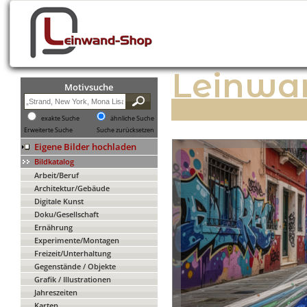
Leinwa
Motivsuche
exakte Suche
ähnliche Suche
Erweiterte Suche
Suche zurücksetzen
Eigene Bilder hochladen
Bildkatalog
Arbeit/Beruf
Architektur/Gebäude
Digitale Kunst
Doku/Gesellschaft
Ernährung
Experimente/Montagen
Freizeit/Unterhaltung
Gegenstände / Objekte
Grafik / Illustrationen
Jahreszeiten
Karten