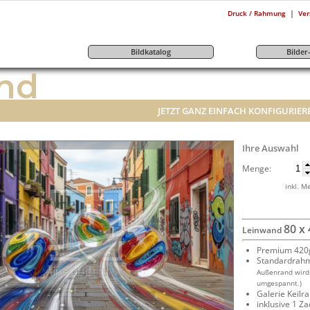
|
Druck / Rahmung
Ver
Bildkatalog
Bilde
nd
JETZT GANZ EINFACH KONFIGURIER
Ihre Auswahl
Menge:
inkl. M
80 x
Leinwand
Premium 420g
Standardrah
Außenrand wird
umgespannt.)
Galerie Keil
inklusive 1 Z