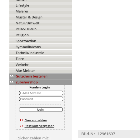
Lifestyle
Malerei
Muster & Design
Natur/Umwelt
Reise/Urlaub
Religion
Sport/Action
Symbolik/Icons
Technik/Industrie
Tiere
Verkehr
Alte Meister
Gutschein bestellen
Zubehörshop
Kunden Login:
Neu anmelden
Passwort vergessen
Bild-Nr. 12961697