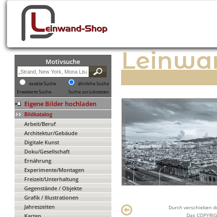
Leinwa
Motivsuche
exakte Suche
ähnliche Suche
Erweiterte Suche
Suche zurücksetzen
Eigene Bilder hochladen
Bildkatalog
Arbeit/Beruf
Architektur/Gebäude
Digitale Kunst
Doku/Gesellschaft
Ernährung
Experimente/Montagen
Freizeit/Unterhaltung
Gegenstände / Objekte
Grafik / Illustrationen
Jahreszeiten
Durch verschieben de
Das COPYRIGH
Karten