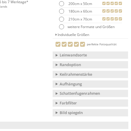
 6 bis 7 Werktage*
200cm x 50cm
lands
180cm x 60cm
210cm x 70cm
weitere Formate und Größen
Individuelle Größen
perfekte Fotoqualität
Leinwandsorte
Randoption
Keilrahmenstärke
Aufhängung
Schattenfugenrahmen
Farbfilter
Bild spiegeln