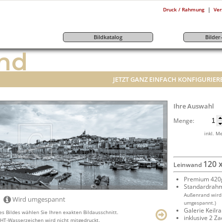
|
Druck / Rahmung
Ver
Bildkatalog
Bilde
nd
JETZT GANZ EINFACH KONFIGURIER
Ihre Auswahl
Menge:
inkl. M
120 
Leinwand
Premium 420g
Standardrah
Außenrand wird
Wird umgespannt
umgespannt.)
Galerie Keil
s Bildes wählen Sie Ihren exakten Bildausschnitt.
inklusive 2 Z
T-Wasserzeichen wird nicht mitgedruckt.