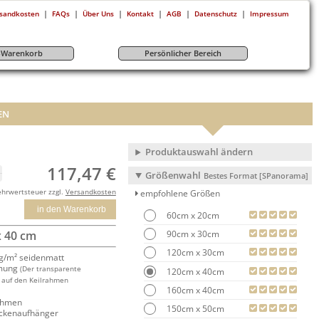
|
|
|
|
|
|
sandkosten
FAQs
Über Uns
Kontakt
AGB
Datenschutz
Impressum
r-Warenkorb
Persönlicher Bereich
EN
Produktauswahl ändern
117,47 €
Größenwahl
Bestes Format [SPanorama]
ehrwertsteuer zzgl.
Versandkosten
empfohlene Größen
in den Warenkorb
60cm x 20cm
90cm x 30cm
x 40 cm
120cm x 30cm
/m² seidenmatt
mung
(Der transparente
120cm x 40cm
 auf den Keilrahmen
160cm x 40cm
rahmen
150cm x 50cm
ackenaufhänger