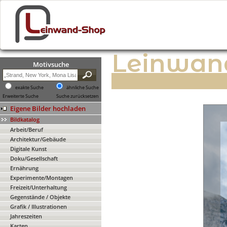
Leinwan
Motivsuche
exakte Suche
ähnliche Suche
Erweiterte Suche
Suche zurücksetzen
Eigene Bilder hochladen
Bildkatalog
Arbeit/Beruf
Architektur/Gebäude
Digitale Kunst
Doku/Gesellschaft
Ernährung
Experimente/Montagen
Freizeit/Unterhaltung
Gegenstände / Objekte
Grafik / Illustrationen
Jahreszeiten
Karten