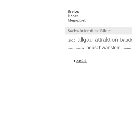
Breite:
Höhe:
Megapixel:
Suchwörter diese Bildes
allgäu
attraktion
baud
2026
neuschwanstein
neuromanik
neu-sc
zurück