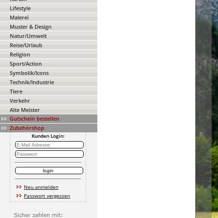
Lifestyle
Malerei
Muster & Design
Natur/Umwelt
Reise/Urlaub
Religion
Sport/Action
Symbolik/Icons
Technik/Industrie
Tiere
Verkehr
Alte Meister
Gutschein bestellen
Zubehörshop
Kunden Login:
Neu anmelden
Passwort vergessen