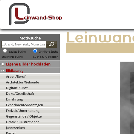
Leinwan
Motivsuche
exakte Suche
ähnliche Suche
Erweiterte Suche
Suche zurücksetzen
Eigene Bilder hochladen
Bildkatalog
Arbeit/Beruf
Architektur/Gebäude
Digitale Kunst
Doku/Gesellschaft
Ernährung
Experimente/Montagen
Freizeit/Unterhaltung
Gegenstände / Objekte
Grafik / Illustrationen
Jahreszeiten
Karten