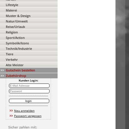
Lifestyle
Malerei
Muster & Design
Natur/Umwelt
Reise/Urlaub
Religion
Sport/Action
Symbolik/Icons
Technik/Industrie
Tiere
Verkehr
Alte Meister
Gutschein bestellen
Zubehörshop
Kunden Login:
Neu anmelden
Passwort vergessen