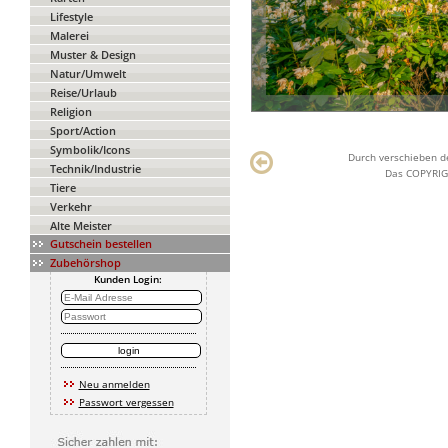
Lifestyle
Malerei
Muster & Design
Natur/Umwelt
Reise/Urlaub
Religion
Sport/Action
Symbolik/Icons
Durch verschieben de
Technik/Industrie
Das COPYRIGH
Tiere
Verkehr
Alte Meister
Gutschein bestellen
Zubehörshop
Kunden Login:
Neu anmelden
Passwort vergessen