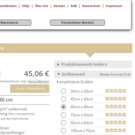
|
|
|
|
|
|
sandkosten
FAQs
Über Uns
Kontakt
AGB
Datenschutz
Impressum
r-Warenkorb
Persönlicher Bereich
EN
Produktauswahl ändern
45,06 €
Größenwahl
Bestes Format [3:2]
ehrwertsteuer zzgl.
Versandkosten
empfohlene Größen
in den Warenkorb
30cm x 20cm
45cm x 30cm
 40 cm
60cm x 40cm
/m² seidenmatt
mung
(Der transparente
75cm x 50cm
 auf den Keilrahmen
90cm x 60cm
rahmen
105cm x 70cm
ackenaufhänger