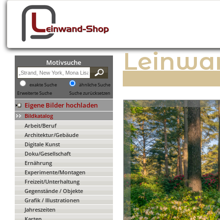
Leinwa
Motivsuche
exakte Suche
ähnliche Suche
Erweiterte Suche
Suche zurücksetzen
Eigene Bilder hochladen
Bildkatalog
Arbeit/Beruf
Architektur/Gebäude
Digitale Kunst
Doku/Gesellschaft
Ernährung
Experimente/Montagen
Freizeit/Unterhaltung
Gegenstände / Objekte
Grafik / Illustrationen
Jahreszeiten
Karten