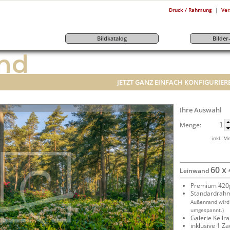
|
Druck / Rahmung
Ver
Bildkatalog
Bilde
nd
JETZT GANZ EINFACH KONFIGURIER
Ihre Auswahl
Menge:
inkl. M
60 x
Leinwand
Premium 420g
Standardrah
Außenrand wird
umgespannt.)
Galerie Keil
inklusive 1 Z