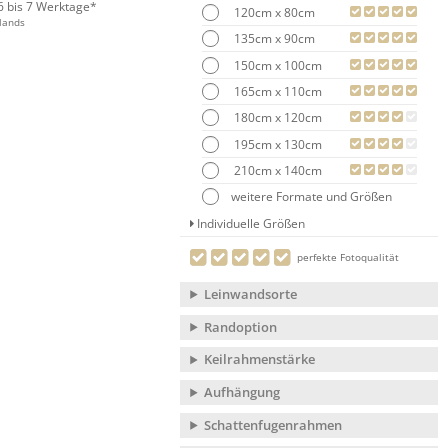
 6 bis 7 Werktage*
120cm x 80cm
lands
135cm x 90cm
150cm x 100cm
165cm x 110cm
180cm x 120cm
195cm x 130cm
210cm x 140cm
weitere Formate und Größen
Individuelle Größen
perfekte Fotoqualität
Leinwandsorte
Randoption
Keilrahmenstärke
Aufhängung
Schattenfugenrahmen