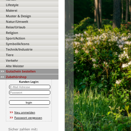
Lifestyle
Malerei
Muster & Design
Natur/Umwelt
Reise/Urlaub
Religion
Sport/Action
Symbolik/Icons
Technik/Industrie
Tiere
Verkehr
Alte Meister
Gutschein bestellen
Zubehörshop
Kunden Login:
Neu anmelden
Passwort vergessen