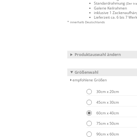
Standardrahmung
(Der tr
Galerie Keilrahmen
inklusive 1 Zackenaufhä
Lieferzeit ca. 6 bis 7 We
* innerhalb Deutschlands
Produktauswahl ändern
Größenwahl
empfohlene Größen
30cm x 20cm
45cm x 30cm
60cm x 40cm
75cm x 50cm
90cm x 60cm