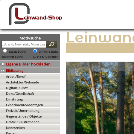
Leinwan
Motivsuche
exakte Suche
ähnliche Suche
Erweiterte Suche
Suche zurücksetzen
Eigene Bilder hochladen
Bildkatalog
Arbeit/Beruf
Architektur/Gebäude
Digitale Kunst
Doku/Gesellschaft
Ernährung
Experimente/Montagen
Freizeit/Unterhaltung
Gegenstände / Objekte
Grafik / Illustrationen
Jahreszeiten
Karten