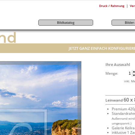
|
Druck / Rahmung
Ver
Bildkatalog
Bilde
nd
JETZT GANZ EINFACH KONFIGURIER
Ihre Auswahl
Menge:
inkl. M
60 x
Leinwand
Premium 420g
Standardrah
Außenrand wird
umgespannt.)
Galerie Keil
inklusive 1 Z