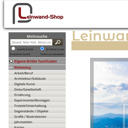
Leinwa
Motivsuche
exakte Suche
ähnliche Suche
Erweiterte Suche
Suche zurücksetzen
Eigene Bilder hochladen
Bildkatalog
Arbeit/Beruf
Architektur/Gebäude
Digitale Kunst
Doku/Gesellschaft
Ernährung
Experimente/Montagen
Freizeit/Unterhaltung
Gegenstände / Objekte
Grafik / Illustrationen
Jahreszeiten
Karten