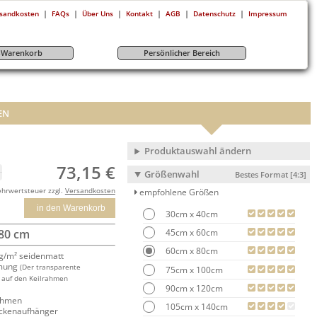
|
|
|
|
|
|
sandkosten
FAQs
Über Uns
Kontakt
AGB
Datenschutz
Impressum
r-Warenkorb
Persönlicher Bereich
EN
Produktauswahl ändern
73,15 €
Größenwahl
Bestes Format [4:3]
ehrwertsteuer zzgl.
Versandkosten
empfohlene Größen
in den Warenkorb
30cm x 40cm
45cm x 60cm
 80 cm
60cm x 80cm
/m² seidenmatt
mung
(Der transparente
75cm x 100cm
 auf den Keilrahmen
90cm x 120cm
rahmen
105cm x 140cm
ackenaufhänger