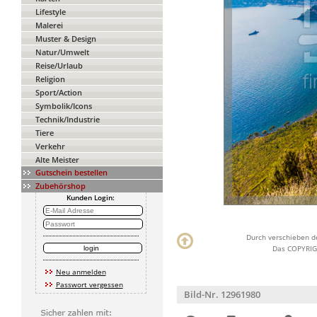
Lifestyle
Malerei
Muster & Design
Natur/Umwelt
Reise/Urlaub
Religion
Sport/Action
Symbolik/Icons
Technik/Industrie
Tiere
Verkehr
Alte Meister
Gutschein bestellen
Zubehörshop
Kunden Login:
Durch verschieben de
Das COPYRIGH
Neu anmelden
Passwort vergessen
Bild-Nr. 12961980