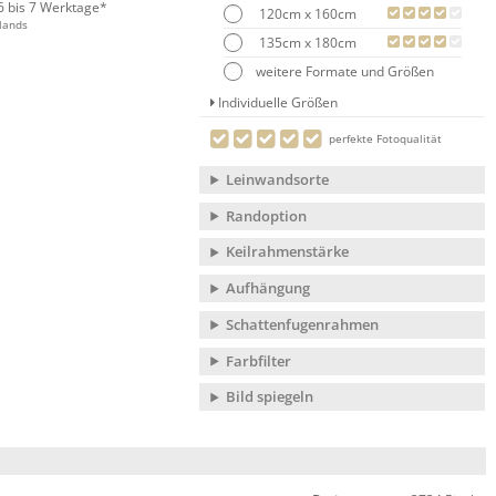
 6 bis 7 Werktage*
120cm x 160cm
lands
135cm x 180cm
weitere Formate und Größen
Individuelle Größen
perfekte Fotoqualität
Leinwandsorte
Randoption
Keilrahmenstärke
Aufhängung
Schattenfugenrahmen
Farbfilter
Bild spiegeln