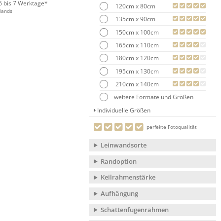
 6 bis 7 Werktage*
120cm x 80cm
lands
135cm x 90cm
150cm x 100cm
165cm x 110cm
180cm x 120cm
195cm x 130cm
210cm x 140cm
weitere Formate und Größen
Individuelle Größen
perfekte Fotoqualität
Leinwandsorte
Randoption
Keilrahmenstärke
Aufhängung
Schattenfugenrahmen