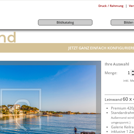
|
Druck / Rahmung
Ver
Bildkatalog
Bilde
nd
JETZT GANZ EINFACH KONFIGURIER
Ihre Auswahl
Menge:
inkl. M
60 x
Leinwand
Premium 420g
Standardrah
Außenrand wird
umgespannt.)
Galerie Keil
inklusive 1 Z