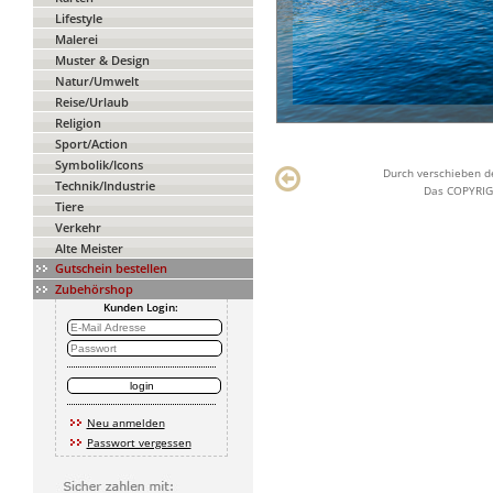
Lifestyle
Malerei
Muster & Design
Natur/Umwelt
Reise/Urlaub
Religion
Sport/Action
Symbolik/Icons
Durch verschieben de
Technik/Industrie
Das COPYRIGH
Tiere
Verkehr
Alte Meister
Gutschein bestellen
Zubehörshop
Kunden Login:
Neu anmelden
Passwort vergessen