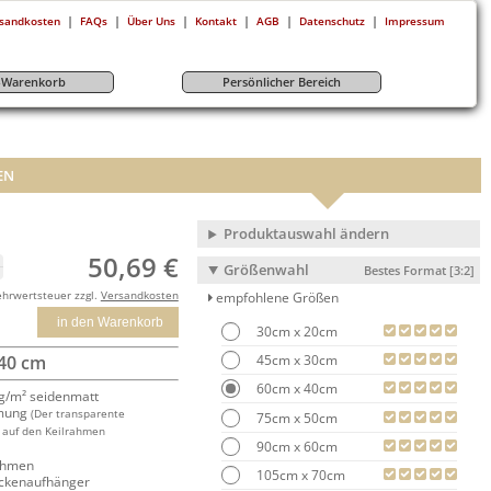
|
|
|
|
|
|
sandkosten
FAQs
Über Uns
Kontakt
AGB
Datenschutz
Impressum
r-Warenkorb
Persönlicher Bereich
EN
Produktauswahl ändern
50,69 €
Größenwahl
Bestes Format [3:2]
ehrwertsteuer zzgl.
Versandkosten
empfohlene Größen
in den Warenkorb
30cm x 20cm
45cm x 30cm
 40 cm
60cm x 40cm
/m² seidenmatt
mung
(Der transparente
75cm x 50cm
 auf den Keilrahmen
90cm x 60cm
rahmen
105cm x 70cm
ackenaufhänger