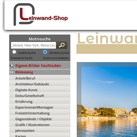
Leinwa
Motivsuche
exakte Suche
ähnliche Suche
Erweiterte Suche
Suche zurücksetzen
Eigene Bilder hochladen
Bildkatalog
Arbeit/Beruf
Architektur/Gebäude
Digitale Kunst
Doku/Gesellschaft
Ernährung
Experimente/Montagen
Freizeit/Unterhaltung
Gegenstände / Objekte
Grafik / Illustrationen
Jahreszeiten
Karten