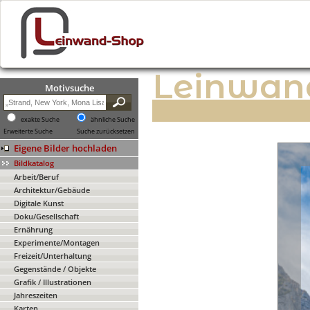
Leinwan
Motivsuche
exakte Suche
ähnliche Suche
Erweiterte Suche
Suche zurücksetzen
Eigene Bilder hochladen
Bildkatalog
Arbeit/Beruf
Architektur/Gebäude
Digitale Kunst
Doku/Gesellschaft
Ernährung
Experimente/Montagen
Freizeit/Unterhaltung
Gegenstände / Objekte
Grafik / Illustrationen
Jahreszeiten
Karten