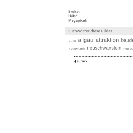
Breite:
Höhe:
Megapixel:
Suchwörter diese Bildes
allgäu
attraktion
baud
2026
neuschwanstein
neuromanik
neu-sc
zurück