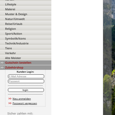
Lifestyle
Malerei
Muster & Design
Natur/Umwelt
Reise/Urlaub
Religion
Sport/Action
Symbolik/Icons
Technik/Industrie
Tiere
Verkehr
Alte Meister
Gutschein bestellen
Zubehörshop
Kunden Login:
Neu anmelden
Passwort vergessen