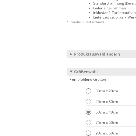
Standardrahmung
(Der tr
Galerie Keilrahmen
inklusive 1 Zackenaufhä
Lieferzeit ca. 6 bis 7 We
* innerhalb Deutschlands
Produktauswahl ändern
Größenwahl
empfohlene Größen
30cm x 20cm
45cm x 30cm
60cm x 40cm
75cm x 50cm
90cm x 60cm