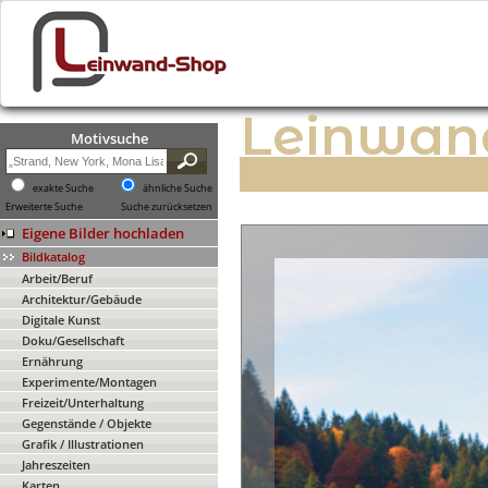
Leinwan
Motivsuche
exakte Suche
ähnliche Suche
Erweiterte Suche
Suche zurücksetzen
Eigene Bilder hochladen
Bildkatalog
Arbeit/Beruf
Architektur/Gebäude
Digitale Kunst
Doku/Gesellschaft
Ernährung
Experimente/Montagen
Freizeit/Unterhaltung
Gegenstände / Objekte
Grafik / Illustrationen
Jahreszeiten
Karten