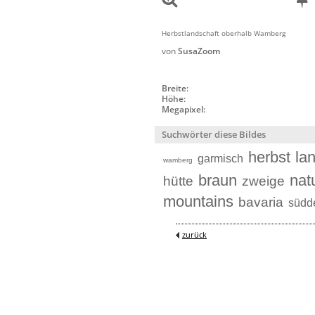
Herbstlandschaft oberhalb Wamberg
von
SusaZoom
Breite:
Höhe:
Megapixel:
Suchwörter diese Bildes
herbst
la
garmisch
wamberg
braun
nat
hütte
zweige
mountains
bavaria
südd
zurück