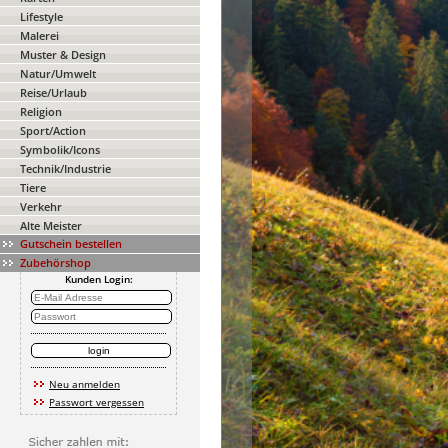
Lifestyle
Malerei
Muster & Design
Natur/Umwelt
Reise/Urlaub
Religion
Sport/Action
Symbolik/Icons
Technik/Industrie
Tiere
Verkehr
Alte Meister
Gutschein bestellen
Zubehörshop
Kunden Login:
Neu anmelden
Passwort vergessen