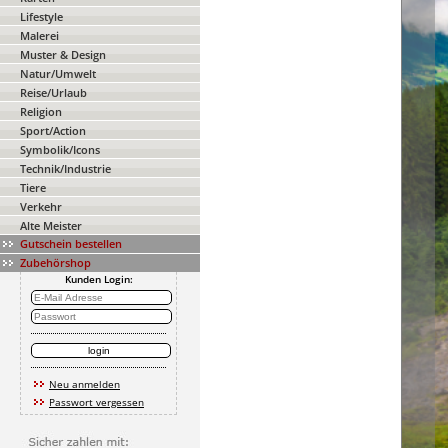
Lifestyle
Malerei
Muster & Design
Natur/Umwelt
Reise/Urlaub
Religion
Sport/Action
Symbolik/Icons
Technik/Industrie
Tiere
Verkehr
Alte Meister
Gutschein bestellen
Zubehörshop
Kunden Login:
Neu anmelden
Passwort vergessen