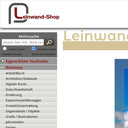
Leinwan
Motivsuche
exakte Suche
ähnliche Suche
Erweiterte Suche
Suche zurücksetzen
Eigene Bilder hochladen
Bildkatalog
Arbeit/Beruf
Architektur/Gebäude
Digitale Kunst
Doku/Gesellschaft
Ernährung
Experimente/Montagen
Freizeit/Unterhaltung
Gegenstände / Objekte
Grafik / Illustrationen
Jahreszeiten
Karten