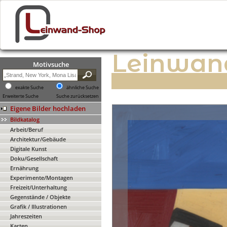
Leinwan
Motivsuche
exakte Suche
ähnliche Suche
Erweiterte Suche
Suche zurücksetzen
Eigene Bilder hochladen
Bildkatalog
Arbeit/Beruf
Architektur/Gebäude
Digitale Kunst
Doku/Gesellschaft
Ernährung
Experimente/Montagen
Freizeit/Unterhaltung
Gegenstände / Objekte
Grafik / Illustrationen
Jahreszeiten
Karten