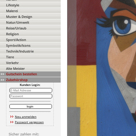
Lifestyle
Malerei
Muster & Design
Natur/Umwelt
Reise/Urlaub
Religion
Sport/Action
Symbolik/Icons
Technik/Industrie
Tiere
Verkehr
Alte Meister
Gutschein bestellen
Zubehörshop
Kunden Login:
Neu anmelden
Passwort vergessen